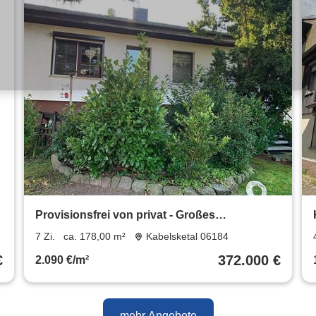
Provisionsfrei von privat - Großes
Einfamilienhaus
7 Zi.
ca. 178,00 m²
Kabelsketal 06184
€
372.000 €
2.090 €/m²
mehr Angebote