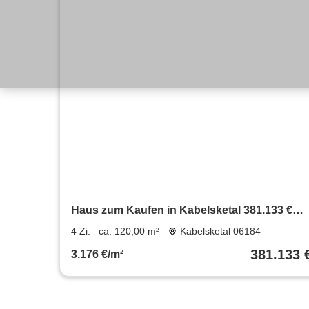
Haus zum Kaufen in Kabelsketal 381.133 €
120 m²
4 Zi.
ca. 120,00 m²
Kabelsketal 06184
381.133 
3.176 €/m²