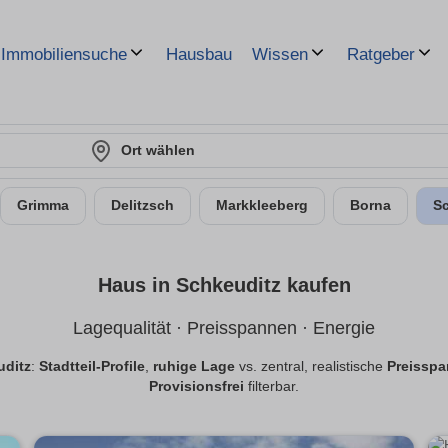
Hausbau
Immobiliensuche
Wissen
Ratgeber
Ort wählen
Grimma
Delitzsch
Markkleeberg
Borna
S
Haus in Schkeuditz kaufen
Lagequalität · Preisspannen · Energie
uditz
:
Stadtteil-Profile
,
ruhige Lage
vs. zentral, realistische
Preissp
Provisionsfrei
filterbar.