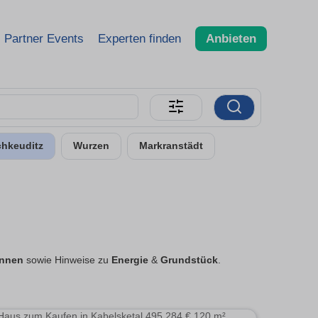
Partner Events
Experten finden
Anbieten
chkeuditz
Wurzen
Markranstädt
annen
sowie Hinweise zu
Energie
&
Grundstück
.