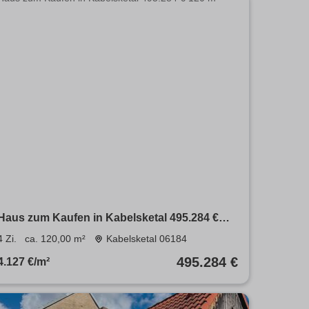
Haus zum Kaufen in Kabelsketal 495.284 €
120 m²
4 Zi.
ca. 120,00 m²
Kabelsketal 06184
495.284 €
4.127 €/m²