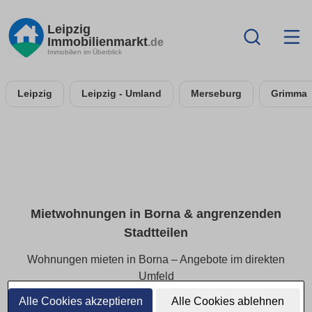
Leipzig
Immobilienmarkt
.de
Immobilien im Überblick
Leipzig
Leipzig - Umland
Merseburg
Grimma
Mietwohnungen in Borna & angrenzenden
Stadtteilen
Wohnungen mieten in Borna – Angebote im direkten
Umfeld
Alle Cookies akzeptieren
Alle Cookies ablehnen
Finden Sie Mietwohnungen in Borna und den angrenzenden