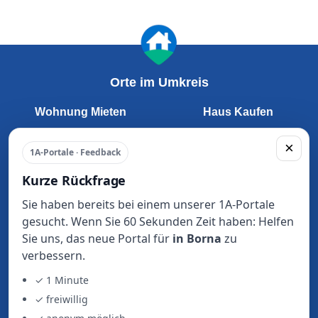
Orte im Umkreis
Wohnung Mieten
Haus Kaufen
Leipzig
Leipzig
×
Merseburg
Merseburg
1A-Portale · Feedback
Grimma
Grimma
Kurze Rückfrage
Delitzsch
Delitzsch
Markkleeberg
Markkleeberg
Sie haben bereits bei einem unserer 1A-Portale
Borna
Borna
gesucht. Wenn Sie 60 Sekunden Zeit haben: Helfen
Schkeuditz
Schkeuditz
Sie uns, das neue Portal für
in Borna
zu
Wurzen
Wurzen
verbessern.
Markranstädt
Markranstädt
✓ 1 Minute
Taucha
Taucha
✓ freiwillig