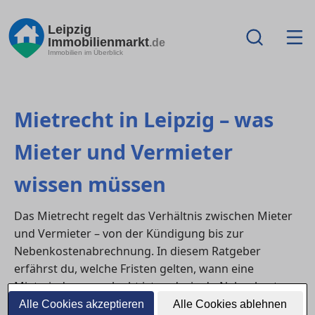
Leipzig
Immobilienmarkt
.de
Immobilien im Überblick
Mietrecht in Leipzig – was
Mieter und Vermieter
wissen müssen
Das Mietrecht regelt das Verhältnis zwischen Mieter
und Vermieter – von der Kündigung bis zur
Nebenkostenabrechnung. In diesem Ratgeber
erfährst du, welche Fristen gelten, wann eine
Mietminderung erlaubt ist und wie du Nebenkosten
rechtssicher prüfst in Leipzig. Außerdem klären wir
Alle Cookies akzeptieren
Alle Cookies ablehnen