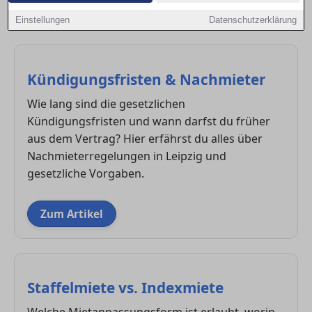
den Unterschied zwischen Staffelmiete und
Einstellungen
Datenschutzerklärung
Indexmiete.
Kündigungsfristen & Nachmieter
Wie lang sind die gesetzlichen
Kündigungsfristen und wann darfst du früher
aus dem Vertrag? Hier erfährst du alles über
Nachmieterregelungen in Leipzig und
gesetzliche Vorgaben.
Zum Artikel
Staffelmiete vs. Indexmiete
Welche Mietanpassungsform ist erlaubt, worin