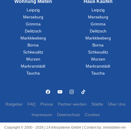
Wohnung Mieten
Haus Kaufen
Leipzig
Leipzig
Merseburg
Merseburg
Grimma
Grimma
Delitzsch
Delitzsch
Markkleeberg
Markkleeberg
Borna
Borna
Schkeuditz
Schkeuditz
Wurzen
Wurzen
Markranstädt
Markranstädt
Taucha
Taucha
Ratgeber
FAQ
Presse
Partner werden
Städte
Über Uns
Impressum
Datenschutz
Cookies
Copyright © 2000 - 2026 | 1A Infosysteme GmbH | Content by: immobilien-im-