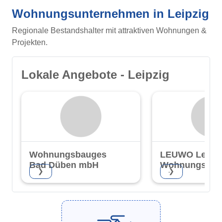
Wohnungsunternehmen in Leipzig
Regionale Bestandshalter mit attraktiven Wohnungen &
Projekten.
Lokale Angebote - Leipzig
Wohnungsbaugesellschaft
LEUWO Leuna
Bad Düben mbH
Wohnungsgese
❯
❯
mbH