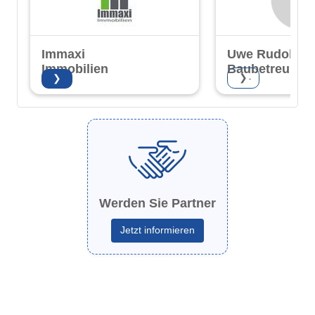
Immaxi
Uwe Rudolph
Immobilien
Baubetreuung
❯
❯
GmbH
Werden Sie Partner
Jetzt informieren