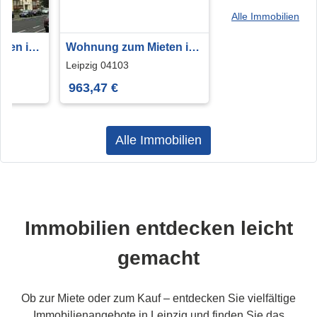
Alle Immobilien
ten in
Wohnung zum Mieten in
57.35 m²
Leipzig 963,47 € 77.2 m²
Leipzig 04103
963,47 €
Alle Immobilien
Immobilien entdecken leicht
gemacht
Ob zur Miete oder zum Kauf – entdecken Sie vielfältige
Immobilienangebote in Leipzig und finden Sie das