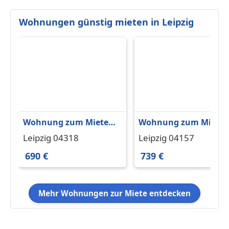
Wohnungen günstig mieten in Leipzig
Wohnung zum Mieten
Wohnung zum Miete
in Leipzig 690 € 95.55
in Leipzig 739 € 57 m²
Leipzig 04318
Leipzig 04157
m²
690 €
739 €
Mehr Wohnungen zur Miete entdecken