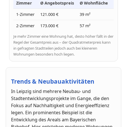
Zimmer
Ø Angebotspreis
Ø Wohnfläche
Ø Prei
1-Zimmer
121.000 €
39 m²
3.090 
2-Zimmer
173.000 €
57 m²
3.050 
Je mehr Zimmer eine Wohnung hat, desto höher fällt in der
Regel der Gesamtpreis aus – der Quadratmeterpreis kann
in gefragten Stadtteilen jedoch auch bei kleineren
Wohnungen besonders hoch liegen.
Trends & Neubauaktivitäten
In Leipzig sind mehrere Neubau- und
Stadtentwicklungsprojekte im Gange, die den
Fokus auf Nachhaltigkeit und Energieeffizienz
legen. Ein prominentes Beispiel ist die
Entwicklung des Areals am Bayerischen
Bahnhof. Hier entstehen moderne Wohnungen,