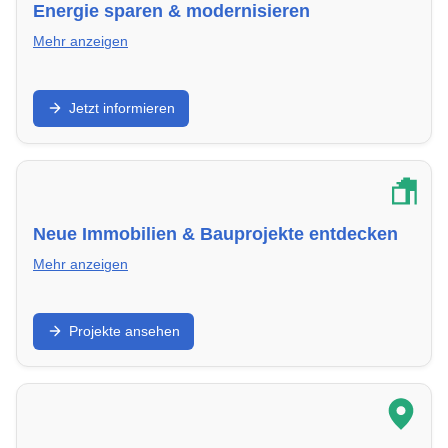
Energie sparen & modernisieren
Mehr anzeigen
Von Wärmedämmung bis Solartechnik – so machst
Jetzt informieren
du dein Eigentum in in Leipzig energieeffizient und
zukunftssicher.
Neue Immobilien & Bauprojekte entdecken
Mehr anzeigen
Finde aktuelle Neubauten und Eigentumsobjekte in in
Projekte ansehen
Leipzig mit energieeffizienter Bauweise.