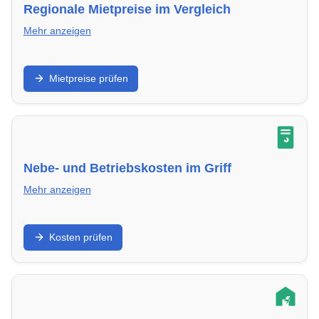
Regionale Mietpreise im Vergleich
Mehr anzeigen
Erfahre, wie hoch die Mieten in in Leipzig aktuell sind
Mietpreise prüfen
– nützlich für Mieter, Käufer und Investoren.
Nebe- und Betriebskosten im Griff
Mehr anzeigen
Welche Kostenarten sind umlagefähig – und wie
Kosten prüfen
reduzierst du Nebenkosten bei Haus oder Wohnung
in in Leipzig?