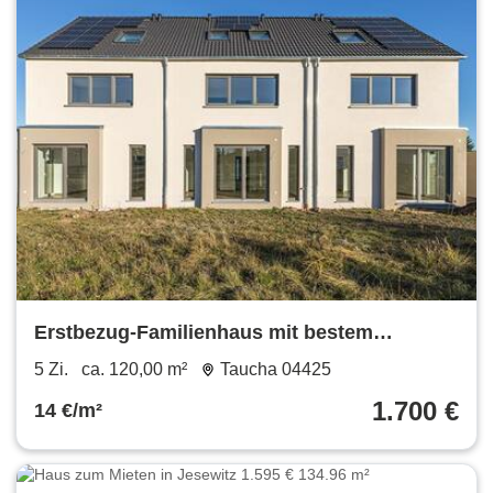
Erstbezug-Familienhaus mit bestem
Energielevel in Taucha
5 Zi.
ca. 120,00 m²
Taucha 04425
1.700 €
14 €/m²