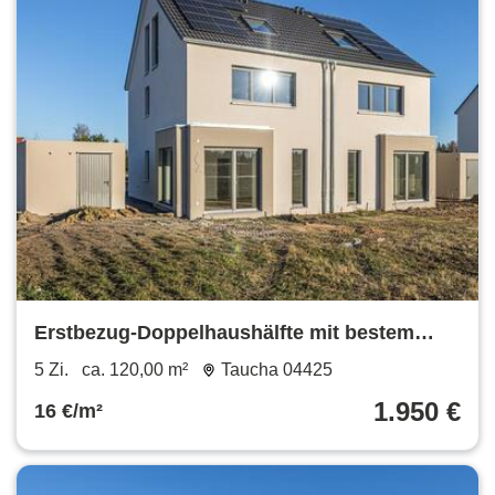
Erstbezug-Doppelhaushälfte mit bestem
Energielevel in Taucha
5 Zi.
ca. 120,00 m²
Taucha 04425
1.950 €
16 €/m²