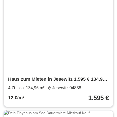
Haus zum Mieten in Jesewitz 1.595 € 134.96
m²
4 Zi.
ca. 134,96 m²
Jesewitz 04838
1.595 €
12 €/m²