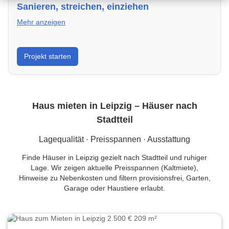
Sanieren, streichen, einziehen
Mehr anzeigen
Von der ersten Idee bis zum fertigen Zuhause: Tipps
Projekt starten
für Planung, Umsetzung und Budgetkontrolle in
Leipzig.
Haus mieten in Leipzig – Häuser nach
Stadtteil
Lagequalität · Preisspannen · Ausstattung
Finde Häuser in Leipzig gezielt nach Stadtteil und ruhiger
Lage. Wir zeigen aktuelle Preisspannen (Kaltmiete),
Hinweise zu Nebenkosten und filtern provisionsfrei, Garten,
Garage oder Haustiere erlaubt.