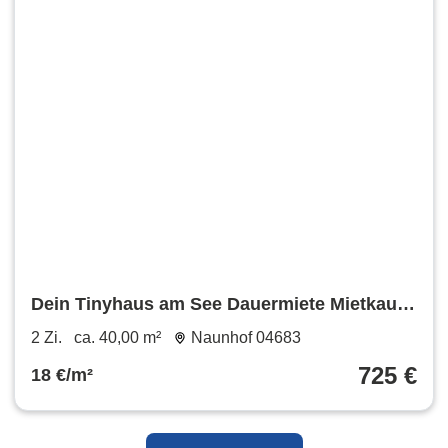
Dein Tinyhaus am See Dauermiete Mietkauf
Kauf
2 Zi.
ca. 40,00 m²
Naunhof 04683
725 €
18 €/m²