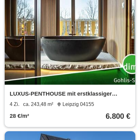
LUXUS-PENTHOUSE mit erstklassiger
Teilmöblierung, Sauna, Klimaanlage, Kamin,
4 Zi.
ca. 243,48 m²
Leipzig 04155
EBK, Tiefgarage u.v.m.
6.800 €
28 €/m²