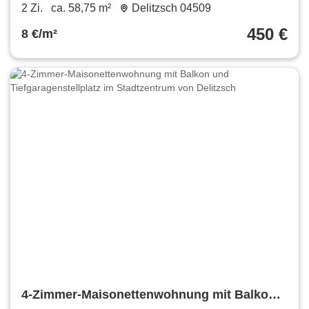
in Delitzsch OT Beerendorf
2 Zi.
ca. 58,75 m²
Delitzsch 04509
450 €
8 €/m²
4-Zimmer-Maisonettenwohnung mit Balkon