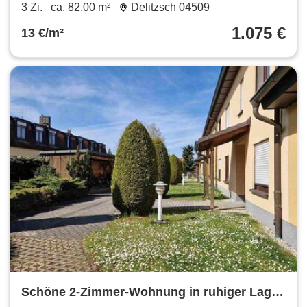
01.12.2026 | Balkon | Fußbodenheizung |
3 Zi.
ca. 82,00 m²
Delitzsch 04509
Offene Küche |
1.075 €
13 €/m²
Schöne 2-Zimmer-Wohnung in ruhiger Lage