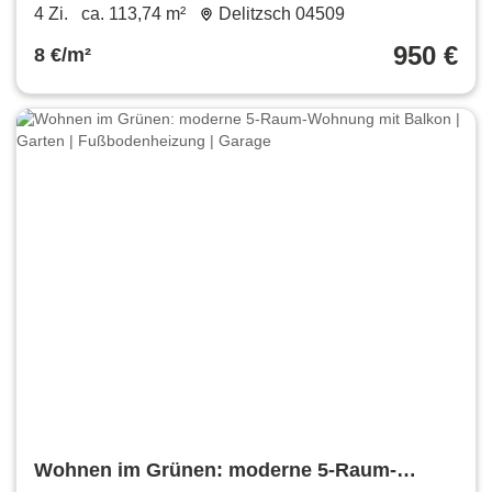
und Tiefgaragenstellplatz im Stadtzentrum
4 Zi.
ca. 113,74 m²
Delitzsch 04509
von Delitzsch
950 €
8 €/m²
Wohnen im Grünen: moderne 5-Raum-