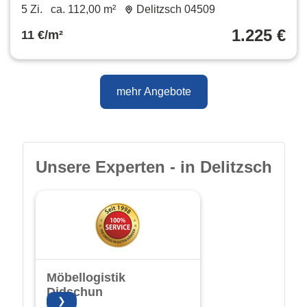
Wohnung mit Balkon | Garten |
5 Zi.
ca. 112,00 m²
Delitzsch 04509
Fußbodenheizung | Garage
1.225 €
11 €/m²
mehr Angebote
Unsere Experten - in Delitzsch
Möbellogistik
Didschun
❯