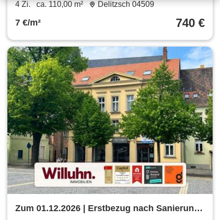
m²
4 Zi.
ca. 110,00 m²
Delitzsch 04509
740 €
7 €/m²
Zum 01.12.2026 | Erstbezug nach Sanierung |