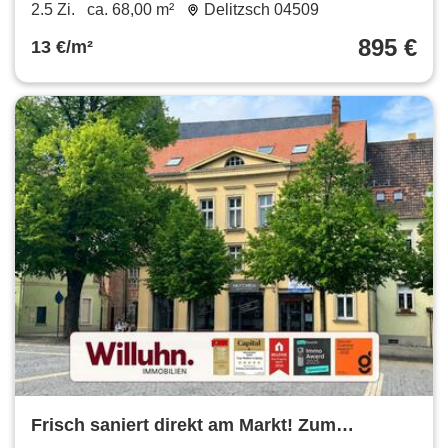
Fußbodenheizung | Ebenerdige Dusche |
2.5 Zi.
ca. 68,00 m²
Delitzsch 04509
Wohnküche
895 €
13 €/m²
Frisch saniert direkt am Markt! Zum