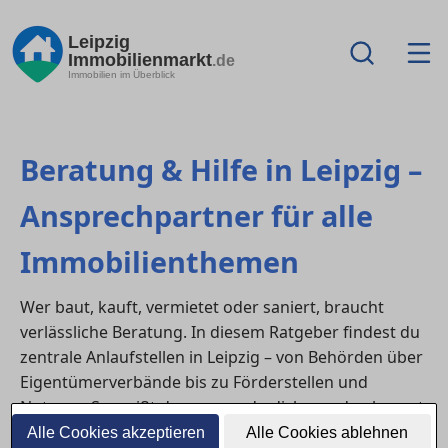
Leipzig
Immobilienmarkt
.de
Immobilien im Überblick
Beratung & Hilfe in Leipzig –
Ansprechpartner für alle
Immobilienthemen
Wer baut, kauft, vermietet oder saniert, braucht
verlässliche Beratung. In diesem Ratgeber findest du
zentrale Anlaufstellen in Leipzig – von Behörden über
Eigentümerverbände bis zu Förderstellen und
Notaren. So weißt du, an wen du dich wenden kannst,
wenn rechtliche, finanzielle oder organisatorische
Alle Cookies akzeptieren
Alle Cookies ablehnen