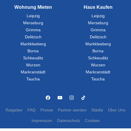
Wohnung Mieten
Haus Kaufen
Leipzig
Leipzig
Merseburg
Merseburg
Grimma
Grimma
Delitzsch
Delitzsch
Markkleeberg
Markkleeberg
Borna
Borna
Schkeuditz
Schkeuditz
Wurzen
Wurzen
Markranstädt
Markranstädt
Taucha
Taucha
Ratgeber
FAQ
Presse
Partner werden
Städte
Über Uns
Impressum
Datenschutz
Cookies