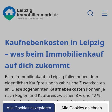
Leipzig
Immobilienmarkt
.de
Immobilien im Überblick
Kaufnebenkosten in Leipzig
– was beim Immobilienkauf
auf dich zukommt
Beim Immobilienkauf in Leipzig fallen neben dem
eigentlichen Kaufpreis noch zahlreiche Zusatzkosten
an. Diese sogenannten
Kaufnebenkosten
können je
nach Region und Kaufpreis zwischen 8 % und 12 %
des Kaufpreises betragen. Wer sie frühzeitig einplant,
vermeidet Finanzierungslücken und Überraschungen
Alle Cookies akzeptieren
Alle Cookies ablehnen