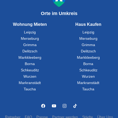
Orte im Umkreis
Wohnung Mieten
Haus Kaufen
Leipzig
Leipzig
Merseburg
Merseburg
Grimma
Grimma
Delitzsch
Delitzsch
Markkleeberg
Markkleeberg
Borna
Borna
Schkeuditz
Schkeuditz
Wurzen
Wurzen
Markranstädt
Markranstädt
Taucha
Taucha
Ratgeber
FAQ
Presse
Partner werden
Städte
Über Uns