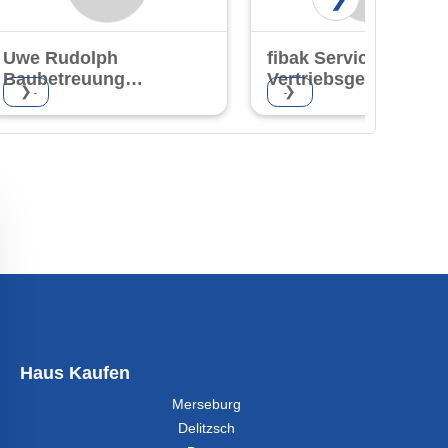
Uwe Rudolph
fibak Service- und
Baubetreuung
Vertriebsgesellschaft
❯
❯
GmbH
mbH
Haus Kaufen
Merseburg
Delitzsch