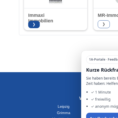
Immaxi
MR-Immo
Immobilien
❯
❯
1A-Portale · Feedb
Kurze Rückfr
Sie haben bereits
Zeit haben: Helfen
✓ 1 Minute
Wohnung Mieten
✓ freiwillig
✓ anonym mög
Leipzig
Grimma