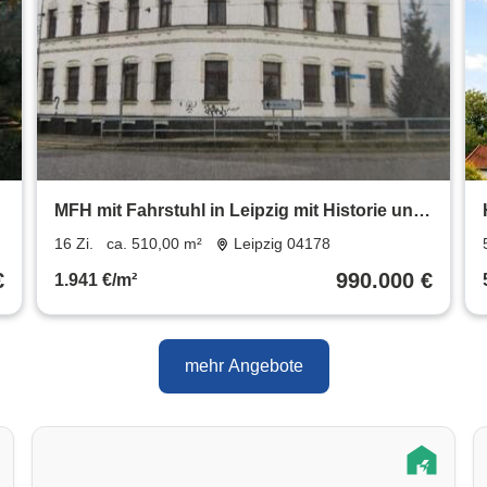
MFH mit Fahrstuhl in Leipzig mit Historie und
großem Grundstück
16 Zi.
ca. 510,00 m²
Leipzig 04178
€
990.000 €
1.941 €/m²
mehr Angebote