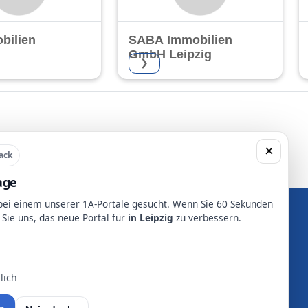
bilien
SABA Immobilien
GmbH Leipzig
❯
×
ack
age
 bei einem unserer 1A-Portale gesucht. Wenn Sie 60 Sekunden
 Sie uns, das neue Portal für
in Leipzig
zu verbessern.
Orte im Umkreis
lich
Merseburg
Leipzig
Delitzsch
Grimma