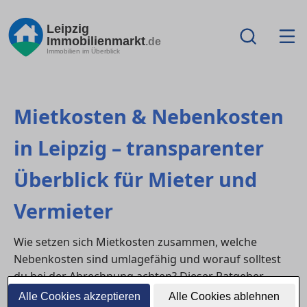
Leipzig
Immobilienmarkt
.de
Immobilien im Überblick
Mietkosten & Nebenkosten
in Leipzig – transparenter
Überblick für Mieter und
Vermieter
Wie setzen sich Mietkosten zusammen, welche
Nebenkosten sind umlagefähig und worauf solltest
du bei der Abrechnung achten? Dieser Ratgeber
erklärt alle relevanten Punkte rund um
Alle Cookies akzeptieren
Alle Cookies ablehnen