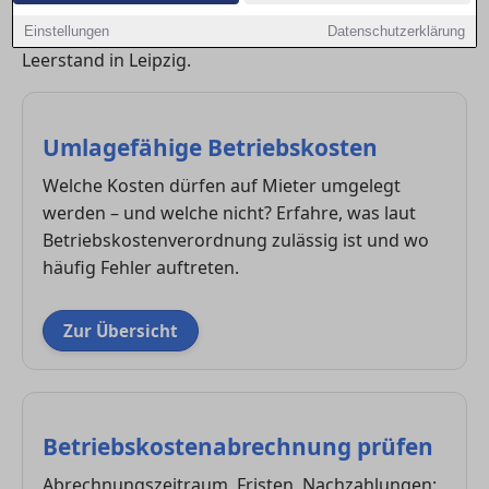
Betriebskosten, Heizkostenverteilung, steuerliche
Aspekte bei Modernisierung und Abgaben bei
Einstellungen
Datenschutzerklärung
Leerstand in Leipzig.
Umlagefähige Betriebskosten
Welche Kosten dürfen auf Mieter umgelegt
werden – und welche nicht? Erfahre, was laut
Betriebskostenverordnung zulässig ist und wo
häufig Fehler auftreten.
Zur Übersicht
Betriebskostenabrechnung prüfen
Abrechnungszeitraum, Fristen, Nachzahlungen: