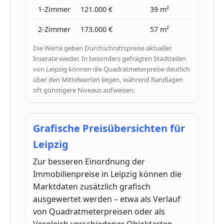
1-Zimmer
121.000 €
39 m²
3.09
2-Zimmer
173.000 €
57 m²
3.05
Die Werte geben Durchschnittspreise aktueller
Inserate wieder. In besonders gefragten Stadtteilen
von Leipzig können die Quadratmeterpreise deutlich
über den Mittelwerten liegen, während Randlagen
oft günstigere Niveaus aufweisen.
Grafische Preisübersichten für
Leipzig
Zur besseren Einordnung der
Immobilienpreise in Leipzig können die
Marktdaten zusätzlich grafisch
ausgewertet werden – etwa als Verlauf
von Quadratmeterpreisen oder als
Vergleich verschiedener Objektarten.