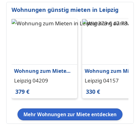
Wohnungen günstig mieten in Leipzig
Wohnung zum Mieten
Wohnung zum Miete
in Leipzig 379 € 47.78
in Leipzig 330 € 46 m²
Leipzig 04209
Leipzig 04157
m²
379 €
330 €
Mehr Wohnungen zur Miete entdecken