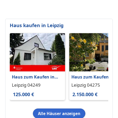
Haus kaufen in Leipzig
Haus zum Kaufen in
Haus zum Kaufen in
Leipzig 125.000 € 80 m²
Leipzig 2.150.000 €
Leipzig 04249
Leipzig 04275
843.2 m²
125.000 €
2.150.000 €
Alle Häuser anzeigen