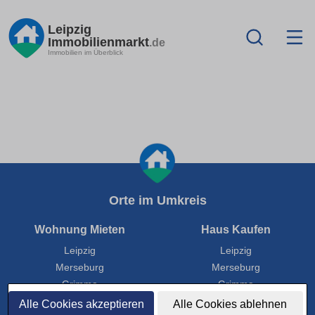
Leipzig
Immobilienmarkt
.de
Immobilien im Überblick
Orte im Umkreis
Wohnung Mieten
Haus Kaufen
Leipzig
Leipzig
Merseburg
Merseburg
Grimma
Grimma
Delitzsch
Delitzsch
Alle Cookies akzeptieren
Alle Cookies ablehnen