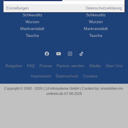
Markkleeberg
Markkleeberg
Einstellungen
Borna
Datenschutzerklärung
Borna
Schkeuditz
Schkeuditz
Wurzen
Wurzen
Markranstädt
Markranstädt
Taucha
Taucha
Ratgeber
FAQ
Presse
Partner werden
Städte
Über Uns
Impressum
Datenschutz
Cookies
Copyright © 2000 - 2026 | 1A Infosysteme GmbH | Content by: immobilien-im-
umkreis.de 07.08.2026