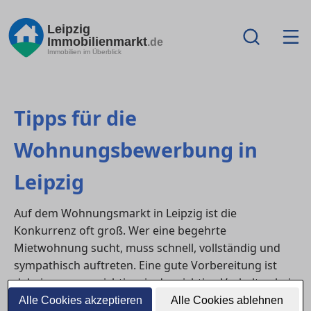
Leipzig
Immobilienmarkt
.de
Immobilien im Überblick
Tipps für die
Wohnungsbewerbung in
Leipzig
Auf dem Wohnungsmarkt in Leipzig ist die
Konkurrenz oft groß. Wer eine begehrte
Mietwohnung sucht, muss schnell, vollständig und
sympathisch auftreten. Eine gute Vorbereitung ist
dabei genauso wichtig wie das richtige Verhalten bei
der Besichtigung. Hier erfährst du, wie du deine
Alle Cookies akzeptieren
Alle Cookies ablehnen