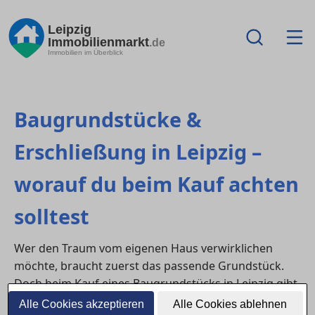
Leipzig
Immobilienmarkt
.de
Immobilien im Überblick
Baugrundstücke &
Erschließung in Leipzig –
worauf du beim Kauf achten
solltest
Wer den Traum vom eigenen Haus verwirklichen
möchte, braucht zuerst das passende Grundstück.
Doch beim Kauf eines Baugrundstücks in Leipzig gibt
es einiges zu beachten: Ist das Grundstück bereits
Alle Cookies akzeptieren
Alle Cookies ablehnen