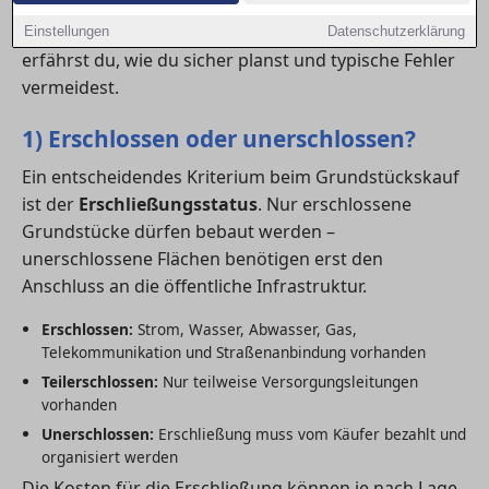
erschlossen, welche Kosten kommen hinzu und
welche rechtlichen Rahmenbedingungen gelten? Hier
Einstellungen
Datenschutzerklärung
erfährst du, wie du sicher planst und typische Fehler
vermeidest.
1) Erschlossen oder unerschlossen?
Ein entscheidendes Kriterium beim Grundstückskauf
ist der
Erschließungsstatus
. Nur erschlossene
Grundstücke dürfen bebaut werden –
unerschlossene Flächen benötigen erst den
Anschluss an die öffentliche Infrastruktur.
Erschlossen:
Strom, Wasser, Abwasser, Gas,
Telekommunikation und Straßenanbindung vorhanden
Teilerschlossen:
Nur teilweise Versorgungsleitungen
vorhanden
Unerschlossen:
Erschließung muss vom Käufer bezahlt und
organisiert werden
Die Kosten für die Erschließung können je nach Lage