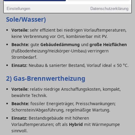
1) Wärmepumpe (Luft/Wasser,
Einstellungen
Datenschutzerklärung
Sole/Wasser)
Vorteile:
sehr effizient bei niedrigen Vorlauftemperaturen,
keine Verbrennung vor Ort, kombinierbar mit PV.
Beachte:
gute
Gebäudedämmung
und
große Heizflächen
(Fußbodenheizung/Heizkörper-Umbau) verringern
Strombedarf.
Einsatz:
Neubau & sanierter Bestand, Vorlauf ideal ≤ 50 °C.
2) Gas-Brennwertheizung
Vorteile:
relativ niedrige Anschaffungskosten, kompakt,
bewährte Technik.
Beachte:
fossiler Energieträger, Preisschwankungen;
Schornstein/Abgasführung, regelmäßige Wartung.
Einsatz:
Bestandsgebäude mit höheren
Vorlauftemperaturen; oft als
Hybrid
mit Wärmepumpe
sinnvoll.