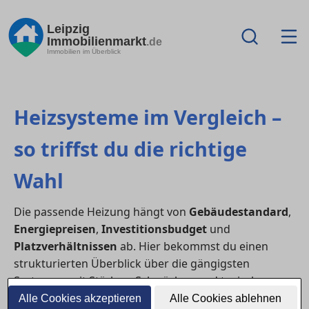
Leipzig
Immobilienmarkt
.de
Immobilien im Überblick
Heizsysteme im Vergleich –
so triffst du die richtige
Wahl
Die passende Heizung hängt von
Gebäudestandard
,
Energiepreisen
,
Investitionsbudget
und
Platzverhältnissen
ab. Hier bekommst du einen
strukturierten Überblick über die gängigsten
Systeme – mit Stärken, Schwächen und typischen
Einsatzbereichen.
Alle Cookies akzeptieren
Alle Cookies ablehnen