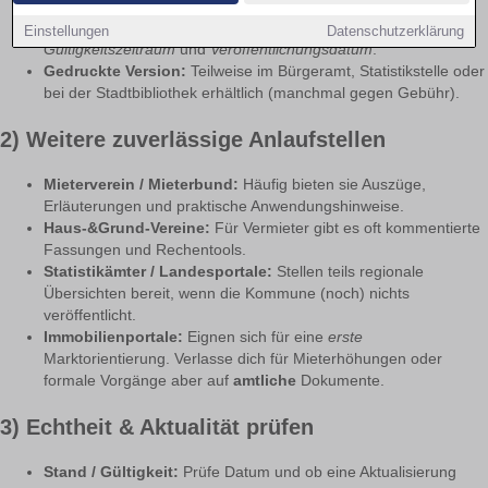
Wohnen“, „Statistik“ oder „Rathaus & Service“ zu finden.
Download als PDF:
Achte auf
Dokumenttitel
,
Einstellungen
Datenschutzerklärung
Gültigkeitszeitraum
und
Veröffentlichungsdatum
.
Gedruckte Version:
Teilweise im Bürgeramt, Statistikstelle oder
bei der Stadtbibliothek erhältlich (manchmal gegen Gebühr).
2) Weitere zuverlässige Anlaufstellen
Mieterverein / Mieterbund:
Häufig bieten sie Auszüge,
Erläuterungen und praktische Anwendungshinweise.
Haus-&Grund-Vereine:
Für Vermieter gibt es oft kommentierte
Fassungen und Rechentools.
Statistikämter / Landesportale:
Stellen teils regionale
Übersichten bereit, wenn die Kommune (noch) nichts
veröffentlicht.
Immobilienportale:
Eignen sich für eine
erste
Marktorientierung. Verlasse dich für Mieterhöhungen oder
formale Vorgänge aber auf
amtliche
Dokumente.
3) Echtheit & Aktualität prüfen
Stand / Gültigkeit:
Prüfe Datum und ob eine Aktualisierung