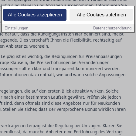
 häufig sind Steuern und Abgaben ausgenommen. Informieren Sie
chrieben sind, um späteren Überraschungen vorzubeugen.
Alle Cookies akzeptieren
Alle Cookies ablehnen
gievertrag sind die Laufzeiten und Kündigungsfristen. In in
l Verträge mit fairen, gut verständlichen Laufzeiten an, die nicht
Einstellungen
Datenschutzerklärung
Sie darauf, dass die Kündigungsfristen klar definiert sind, meist
agsende. Dies verschafft Ihnen die Flexibilität, rechtzeitig auf
en Anbieter zu wechseln.
 Leipzig ist es wichtig, die Bedingungen für Preisanpassungen
räge Klauseln, die Preiserhöhungen bei Veränderungen
assungen sollten klar und transparent kommuniziert werden.
e Informationen dazu enthält, wie und wann solche Anpassungen
regelungen, die auf den ersten Blick attraktiv wirken. Solche
r nach einer bestimmten Laufzeit gewährt. Prüfen Sie jedoch
 sind, denn oftmals sind diese Angebote nur für Neukunden
. Stellen Sie sicher, dass der versprochene Bonus wirklich Ihren
rverträgen in Leipzig ist die Regelung bei Umzügen. Klären Sie
beeinflusst, da manche Anbieter eine Fortführung des Vertrags