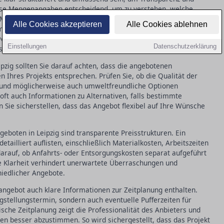
zise Mengenangaben entscheidend, um zu verstehen, welche
Material benötigt wird. Achten Sie darauf, dass
Alle Cookies akzeptieren
Alle Cookies ablehnen
mit keine Missverständnisse über Qualität und Herkunft
ise darauf, welche Arbeitsschritte geplant sind und wie diese
Einstellungen
Datenschutzerklärung
sionalität des Angebots einzuschätzen.
zig sollten Sie darauf achten, dass die angebotenen
 Ihres Projekts entsprechen. Prüfen Sie, ob die Qualität der
t und möglicherweise auch umweltfreundliche Optionen
oft auch Informationen zu Alternativen, falls bestimmte
n Sie sicherstellen, dass das Angebot flexibel auf Ihre Wünsche
geboten in Leipzig sind transparente Preisstrukturen. Ein
etailliert auflisten, einschließlich Materialkosten, Arbeitszeiten
darauf, ob Anfahrts- oder Entsorgungskosten separat aufgeführt
e Klarheit verhindert unerwartete Überraschungen und
hiedlicher Angebote.
denangebot auch klare Informationen zur Zeitplanung enthalten.
igstellungstermin, sondern auch eventuelle Pufferzeiten für
sche Zeitplanung zeigt die Professionalität des Anbieters und
en besser abzustimmen. So wird sichergestellt, dass das Projekt