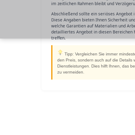
im zeitlichen Rahmen bleibt und Verzöge
Abschließend sollte ein seriöses Angebot 
Diese Angaben bieten Ihnen Sicherheit und 
welche Garantien auf Materialien und Arbe
detailliertes Angebot in diesen Bereichen h
treffen.
Tipp: Vergleichen Sie immer mindeste
den Preis, sondern auch auf die Details 
Dienstleistungen. Dies hilft Ihnen, das 
zu vermeiden.