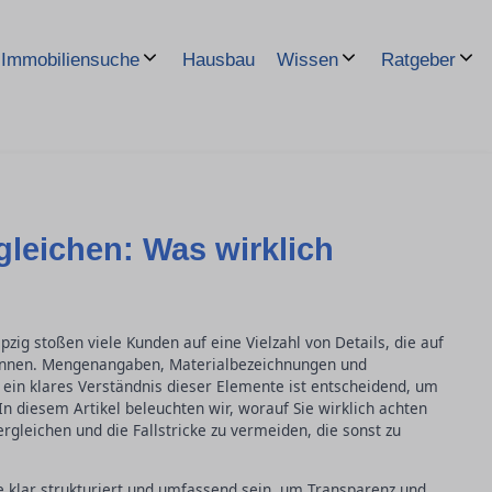
Hausbau
Immobiliensuche
Wissen
Ratgeber
leichen: Was wirklich
zig stoßen viele Kunden auf eine Vielzahl von Details, die auf
können. Mengenangaben, Materialbezeichnungen und
 ein klares Verständnis dieser Elemente ist entscheidend, um
In diesem Artikel beleuchten wir, worauf Sie wirklich achten
rgleichen und die Fallstricke zu vermeiden, die sonst zu
te klar strukturiert und umfassend sein, um Transparenz und