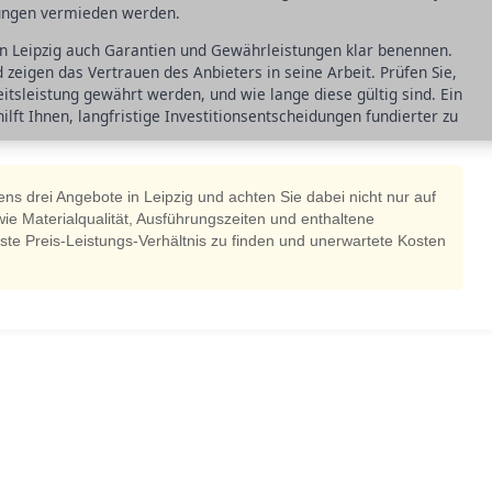
rungen vermieden werden.
in Leipzig auch Garantien und Gewährleistungen klar benennen.
zeigen das Vertrauen des Anbieters in seine Arbeit. Prüfen Sie,
itsleistung gewährt werden, und wie lange diese gültig sind. Ein
ilft Ihnen, langfristige Investitionsentscheidungen fundierter zu
ns drei Angebote in Leipzig und achten Sie dabei nicht nur auf
wie Materialqualität, Ausführungszeiten und enthaltene
beste Preis-Leistungs-Verhältnis zu finden und unerwartete Kosten