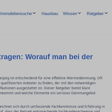
Hausbau
Immobiliensuche
Wissen
Ratgeber
ragen: Worauf man bei der
eipzig ist entscheidend für eine effektive Wärmedämmung. Oft
qualifizierten Anbieter zu finden, der mit den notwendigen
kationen ausgestattet ist. Dieser Ratgeber bietet klare
l ankommt und welche Elemente ein seriöses Dämmangebot
 zeichnet sich durch umfassende Fachkenntnisse und Erfahrung in
f, dass der Betrieb entsprechende Sachkundenachweise und