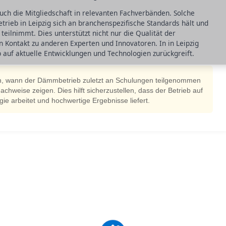
 auch die Mitgliedschaft in relevanten Fachverbänden. Solche
rieb in Leipzig sich an branchenspezifische Standards hält und
eilnimmt. Dies unterstützt nicht nur die Qualität der
n Kontakt zu anderen Experten und Innovatoren. In in Leipzig
b auf aktuelle Entwicklungen und Technologien zurückgreift.
ach, wann der Dämmbetrieb zuletzt an Schulungen teilgenommen
chweise zeigen. Dies hilft sicherzustellen, dass der Betrieb auf
 arbeitet und hochwertige Ergebnisse liefert.