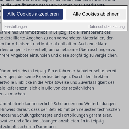
eise die Zertifizierung nach DIN-Normen oder anerkannte
tionen stellen sicher, dass die verwendeten Materialien den
Alle Cookies akzeptieren
Alle Cookies ablehnen
erecht verarbeitet werden. In in Leipzig kann die Wahl eines
ed in Qualität und Langlebigkeit der
Dämmung
ausmachen.
Einstellungen
Datenschutzerklärung
wahl eines Dämmbetriebs in Leipzig ist die Transparenz des
e detaillierte Angaben zu den verwendeten Materialien, den
n für Arbeitszeit und Material enthalten. Auch eine klare
leistungen ist essentiell, um unliebsame Überraschungen zu
hrere Angebote einzuholen und diese sorgfältig zu vergleichen,
 Dämmbetriebs in Leipzig. Ein erfahrener Anbieter sollte bereit
 zu zeigen, die seine Expertise belegen. Durch den direkten
rtvolle Einblicke in die Arbeitsweise und Zuverlässigkeit des
ale Referenzen, sich ein Bild von der tatsächlichen
ten zu machen.
r Dämmbetrieb kontinuierliche Schulungen und Weiterbildungen
in Hinweis darauf, dass der Betrieb mit den neuesten technischen
 Moderne Schulungskonzepte und Fortbildungen garantieren,
vative und effektive Lösungen anzubieten. In in Leipzig
 und zukunftssicheren Dämmung.