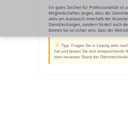
Ein gutes Zeichen für Professionalität ist
Mitgliedschaften zeigen, dass der Dämmbet
aktiv am Austausch innerhalb der Branche t
Dienstleistungen, sondern fördert auch de
können Sie so sicher sein, dass der Betrie
Tipp: Fragen Sie in Leipzig aktiv n
hat und lassen Sie sich entsprechende Na
dem neuesten Stand der Dämmtechnologie