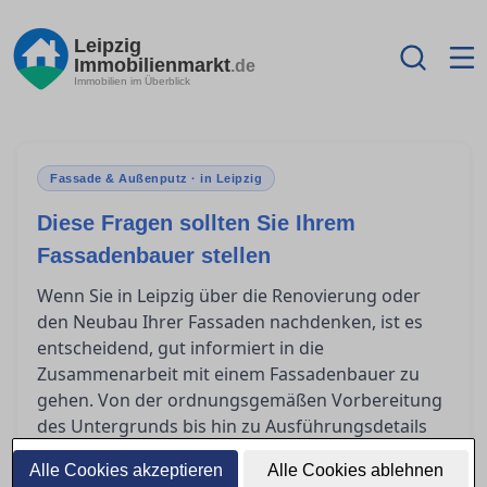
Leipzig
Immobilienmarkt
.de
Immobilien im Überblick
Fassade & Außenputz · in Leipzig
Diese Fragen sollten Sie Ihrem
Fassadenbauer stellen
Wenn Sie in Leipzig über die Renovierung oder
den Neubau Ihrer Fassaden nachdenken, ist es
entscheidend, gut informiert in die
Zusammenarbeit mit einem Fassadenbauer zu
gehen. Von der ordnungsgemäßen Vorbereitung
des Untergrunds bis hin zu Ausführungsdetails
und Fragen der Gewährleistung gibt es viele
Alle Cookies akzeptieren
Alle Cookies ablehnen
Aspekte, die geklärt werden müssen. In diesem