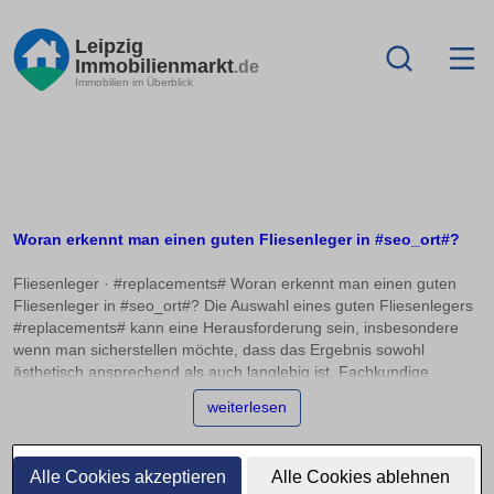
Leipzig
Immobilienmarkt
.de
Immobilien im Überblick
Woran erkennt man einen guten Fliesenleger in #seo_ort#?
Fliesenleger · #replacements# Woran erkennt man einen guten
Fliesenleger in #seo_ort#? Die Auswahl eines guten Fliesenlegers
#replacements# kann eine Herausforderung sein, insbesondere
wenn man sicherstellen möchte, dass das Ergebnis sowohl
ästhetisch ansprechend als auch langlebig ist. Fachkundige
Betriebe zeichnen sich oft durch Innungsmitgliedschaft und
weiterlesen
Meistertitel aus, bieten aber auch aussagekräftige
Referenzprojekte. In diesem Artikel zeigen wir Ihnen, woran Sie
einen kompetenten Fliesenleger erkennen, wie Sie
Alle Cookies akzeptieren
Alle Cookies ablehnen
Musterreferenzen prüfen und welche Rolle Kundenbewertungen