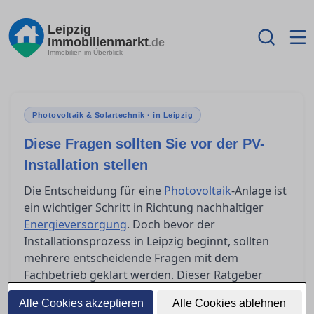
Leipzig
Immobilienmarkt
.de
Immobilien im Überblick
Photovoltaik & Solartechnik · in Leipzig
Diese Fragen sollten Sie vor der PV-
Installation stellen
Die Entscheidung für eine
Photovoltaik
-Anlage ist
ein wichtiger Schritt in Richtung nachhaltiger
Energieversorgung
. Doch bevor der
Installationsprozess in Leipzig beginnt, sollten
mehrere entscheidende Fragen mit dem
Fachbetrieb geklärt werden. Dieser Ratgeber
bietet Orientierung und hilft Ihnen, potenzielle
Alle Cookies akzeptieren
Alle Cookies ablehnen
Herausforderungen bei Abnahme,