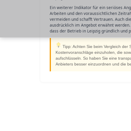
Ein weiterer Indikator für ein seriöses An
Arbeiten und den voraussichtlichen Zeitrah
vermeiden und schafft Vertrauen. Auch die
ausdrücklich im Angebot erwähnt werden. 
dass der Betrieb in Leipzig gründlich und p
Tipp: Achten Sie beim Vergleich der Sa
Kostenvoranschläge einzuholen, die sowo
aufschlüsseln. So haben Sie eine tran
Anbieters besser einzuordnen und die be