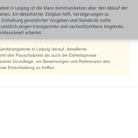
gebot in Leipzig ist die klare Kommunikation über den Ablauf der
men. Ein detaillierter Zeitplan hilft, Verzögerungen zu
 Einhaltung gesetzlicher Vorgaben und Standards sollte
Letztlich zeigen transparente und nachvollziehbare Angebote,
rofessionell arbeitet.
nitärangebote in Leipzig darauf, detaillierte
hl den Pauschalpreis als auch die Einheitspreise
sparente Grundlage, um Bewertungen und Referenzen des
ste Entscheidung zu treffen.