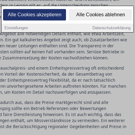
rs in Leipzig gilt es, auf die Unterscheidung zwischen
 zu achten. Während der Pauschalpreisvertrag einen festen
Alle Cookies akzeptieren
Alle Cookies ablehnen
heitspreisvertrag eine differenzierte Abrechnung je nach
Einstellungen
Datenschutzerklärung
s Angebot alle notwendigen Details enthält, wie etwa Arbeitszeit,
. Ein gut kalkuliertes Angebot zeigt auch, ob Zusatzarbeiten wie
n neuer Leitungen enthalten sind. Die Transparenz in der
sten sollten auf keinen Fall vorhanden sein. Seriöse Betriebe in
ie Zusammensetzung der Kosten nachvollziehen können.
 Pauschalpreis- und einem Einheitspreisvertrag oft entscheidend
den Vorteil der Kostensicherheit, da der Gesamtbetrag von
der Einheitspreisvertrag Flexibilität, da er nach tatsächlich
wenn unvorhergesehene Arbeiten auftreten könnten. Für manchen
in, um Kosten im Detail nachzuverfolgen und anzupassen.
 dadurch aus, dass die Preise marktgerecht sind und alle
Leipzig sollte ein Betrieb Referenzen oder Bewertungen
 faire Dienstleistung hinweisen. Es ist auch wichtig, dass das
ngen enthält, um Missverständnisse zu vermeiden. Ein weiterer
 ist die Berücksichtigung regionaler Gegebenheiten und Preise in