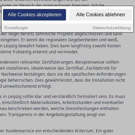
ungen im Bereich der erneuerbaren Energien. Solche
achmann den neuesten Standards entspricht und effizient arbeiten
Alle Cookies akzeptieren
Alle Cookies ablehnen
hrung eine zentrale Rolle bei der Auswahl eines Heizungsbauers
Einstellungen
Datenschutzerklärung
n der Regel bereits zahlreiche Projekte abgeschlossen und kann
 eingehen. Er kennt die regionalen Gegebenheiten und weiß,
Leipzig bewährt haben. Dies kann langfristig sowohl Kosten
obleme frühzeitig erkennt und vermeidet.
andensein relevanter Zertifizierungen. Beispielsweise sollten
 installieren, idealerweise das Zertifikat „Fachbetrieb für
achweise bestätigen, dass sie die spezifischen Anforderungen
 beherrschen. Dies gewährleistet, dass die Installation nicht
nd umweltschonend erfolgt.
in Leipzig sollte klar und verständlich formuliert sein. Es muss
n, einschließlich Materialkosten, Arbeitsstunden und eventueller
nau beschrieben werden, welche Dienstleistungen enthalten
en. Transparenz in der Angebotsgestaltung zeugt von
er Kundenservice ein entscheidendes Kriterium. Ein guter