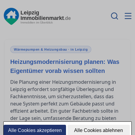
Leipzig
Immobilienmarkt
.de
Immobilien im Überblick
Wärmepumpen & Heizungsbau · in Leipzig
Heizungsmodernisierung planen: Was
Eigentümer vorab wissen sollten
Die Planung einer Heizungsmodernisierung in
Leipzig erfordert sorgfältige Überlegung und
Fachkenntnisse, um sicherzustellen, dass das
neue System perfekt zum Gebäude passt und
effizient arbeitet. Ein guter Fachbetrieb sollte in
der Lage sein, umfassende Beratung zu bieten
und auf individuelle Bedürfnisse einzugehen.
Alle Cookies akzeptieren
Alle Cookies ablehnen
Eigentümer stehen oft vor der Herausforderung,