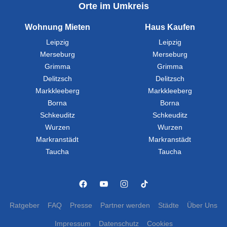
Orte im Umkreis
Wohnung Mieten
Haus Kaufen
Leipzig
Leipzig
Merseburg
Merseburg
Grimma
Grimma
Delitzsch
Delitzsch
Markkleeberg
Markkleeberg
Borna
Borna
Schkeuditz
Schkeuditz
Wurzen
Wurzen
Markranstädt
Markranstädt
Taucha
Taucha
Ratgeber
FAQ
Presse
Partner werden
Städte
Über Uns
Impressum
Datenschutz
Cookies