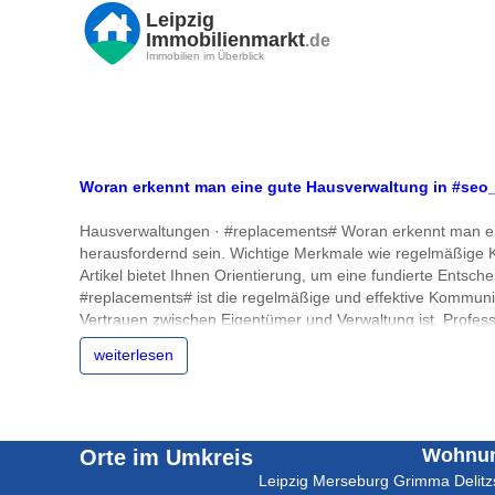
Leipzig
Immobilienmarkt
.de
Immobilien im Überblick
Woran erkennt man eine gute Hausverwaltung in #seo
Hausverwaltungen · #replacements# Woran erkennt man ei
herausfordernd sein. Wichtige Merkmale wie regelmäßige K
Artikel bietet Ihnen Orientierung, um eine fundierte Entsch
#replacements# ist die regelmäßige und effektive Kommunik
Vertrauen zwischen Eigentümer und Verwaltung ist. Profess
Kontakt transparent und effizient. Ein weiteres Kennzeiche
weiterlesen
#replacements# legt Wert auf detaillierte und nachvollzie
können Eigentümer sicher sein, dass ihr Geld verantwortungs
hilfreich, Referenzen von bestehenden Kunden einzuholen u
Feedbacks vorweisen. Diese Informationen geben einen Einbli
Vertragsgestaltung aus. In #replacements# ist es wichtig, d
Wohnun
Orte im Umkreis
sondern auch den Umfang der Verwaltungsaufgaben. Ein gut s
Leipzig
Merseburg
Grimma
Delit