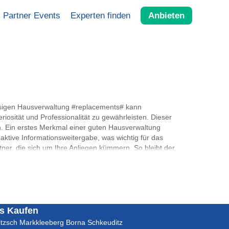
Partner Events
Experten finden
Anbieten
ssigen Hausverwaltung #replacements# kann
sität und Professionalität zu gewährleisten. Dieser
den. Ein erstes Merkmal einer guten Hausverwaltung
aktive Informationsweitergabe, was wichtig für das
er, die sich um Ihre Anliegen kümmern. So bleibt der
ben effizient verwaltet werden. Eine gute Hausverwaltung
sten und fundierte Erläuterungen zu Kostenpunkten. Dadurch
einer Verwaltung einschätzen. In #replacements# ist es
ufriedenen Eigentümern empfohlen und kann positive
ssioneller Anbieter zeichnet sich auch durch eine klare
tgehalten sind. Dies umfasst nicht nur die Kostenstruktur,
s Kaufen
ändnisse. Ein weiterer wichtiger Aspekt ist die regelmäßige
itzsch
Markkleeberg
Borna
Schkeuditz