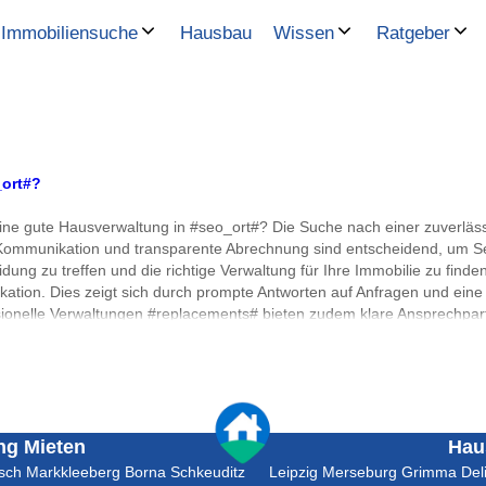
Hausbau
Immobiliensuche
Wissen
Ratgeber
_ort#?
ne gute Hausverwaltung in #seo_ort#? Die Suche nach einer zuverlä
ommunikation und transparente Abrechnung sind entscheidend, um Serio
eidung zu treffen und die richtige Verwaltung für Ihre Immobilie zu fin
ation. Dies zeigt sich durch prompte Antworten auf Anfragen und eine 
ionelle Verwaltungen #replacements# bieten zudem klare Ansprechpartn
n ist die transparente Abrechnung, die zeigt, wie Einnahmen und Ausga
hbare Rechnungsaufstellungen. Dies umfasst klare Einsicht in Nebenko
voll eingesetzt wird. Seriosität lässt sich auch durch die Reputation 
nd Bewertungen zu prüfen. Ein etablierter Anbieter wird häufig von z
ck in die Zuverlässigkeit und Qualität der Dienstleistungen. Ein profe
ass alle wesentlichen Leistungen und Konditionen im Vertrag präzise fes
g Mieten
Hau
trukturierter Vertrag schützt beide Parteien und verhindert Missverst
zsch
Markkleeberg
Borna
Schkeuditz
Leipzig
Merseburg
Grimma
Del