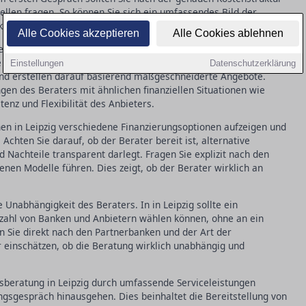
len fragen. So können Sie sich ein umfassendes Bild der
e frühzeitig erkennen.
Alle Cookies akzeptieren
Alle Cookies ablehnen
en Beratung ist die individuelle Anpassung der
Situation. Seriöse Berater in Leipzig nehmen sich Zeit, Ihre
Einstellungen
Datenschutzerklärung
 und erstellen darauf basierend maßgeschneiderte Angebote.
en des Beraters mit ähnlichen finanziellen Situationen wie
tenz und Flexibilität des Anbieters.
nen in Leipzig verschiedene Finanzierungsoptionen aufzeigen und
Achten Sie darauf, ob der Berater bereit ist, alternative
 Nachteile transparent darlegt. Fragen Sie explizit nach den
enen Modelle führen. Dies zeigt, ob der Berater wirklich an
ie Unabhängigkeit des Beraters. In in Leipzig sollte ein
lzahl von Banken und Anbietern wählen können, ohne an ein
en Sie direkt nach den Partnerbanken und der Art der
 einschätzen, ob die Beratung wirklich unabhängig und
ngsberatung in Leipzig durch umfassende Serviceleistungen
ngsgespräch hinausgehen. Dies beinhaltet die Bereitstellung von