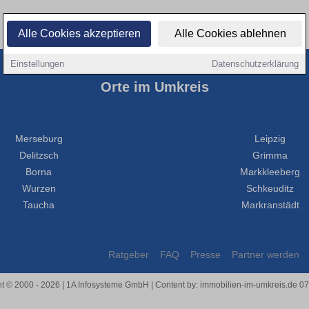
Alle Cookies akzeptieren
Alle Cookies ablehnen
Einstellungen
Datenschutzerklärung
Orte im Umkreis
Merseburg
Leipzig
Delitzsch
Grimma
Borna
Markkleeberg
Wurzen
Schkeuditz
Taucha
Markranstädt
Ratgeber
FAQ
Presse
Partner werden
t © 2000 - 2026 | 1A Infosysteme GmbH | Content by: immobilien-im-umkreis.de 0