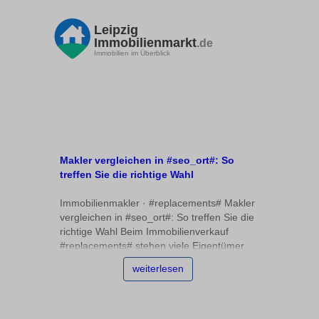
Leipzig
Immobilienmarkt
.de
Immobilien im Überblick
Makler vergleichen in #seo_ort#: So
treffen Sie die richtige Wahl
Immobilienmakler · #replacements# Makler
vergleichen in #seo_ort#: So treffen Sie die
richtige Wahl Beim Immobilienverkauf
#replacements# stehen viele Eigentümer
vor der Herausforderung, den passenden
weiterlesen
Makler zu finden. Angesichts der Vielzahl
an Anbietern ist es entscheidend,
systematisch vorzugehen und relevante
Vergleiche anzustellen. Dieser Artikel zeigt