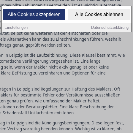
ungewollte Zahlungen zu vermeiden, ist es wichtig, alternative
 zu verhandeln.
Alle Cookies akzeptieren
Alle Cookies ablehnen
rvertrags in Leipzig ist die sogenannte Alleinauftrag-Klausel.
 mit der Vermarktung der Immobilie beauftragt wird. Käufer und
Einstellungen
Datenschutzerklärung
utet, selbst keine weiteren Makler einschalten oder die
gels Alternativen kann das zu Einschränkungen führen, weshalb
ftrags genau geprüft werden sollten.
en in Leipzig ist die Laufzeitbindung. Diese Klausel bestimmt, wie
automatische Verlängerung vorgesehen ist. Eine lange
g sein, wenn der Makler nicht aktiv genug ist oder keine
ne klare Befristung zu vereinbaren und Optionen für eine
.
trägen in Leipzig sind Regelungen zur Haftung des Maklers. Oft
 Maklers für bestimmte Fehler oder Versäumnisse ausschließen
ten genau prüfen, wie umfassend der Makler haftet,
ationen oder Beratungsfehler. Eine klare Beschreibung der
m Schadensfall Unklarheiten entstehen.
ag in Leipzig sind die Kündigungsbedingungen. Diese legen fest,
n Vertrag vorzeitig beenden können. Wichtig ist zu klären, ob