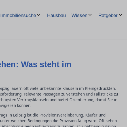
Hausbau
Immobiliensuche
Wissen
Ratgeber
ehen: Was steht im
ipzig lauern oft viele unbekannte Klauseln im Kleingedruckten.
sforderung, relevante Passagen zu verstehen und Fallstricke zu
htigsten Vertragsklauseln und bietet Orientierung, damit Sie in
avigieren können.
rags in Leipzig ist die Provisionsvereinbarung. Käufer und
unter welchen Bedingungen die Provision fällig wird. Oft sehen
ei Abschluss eines Kaufvertrags zu zahlen ist, unabhängig davon,