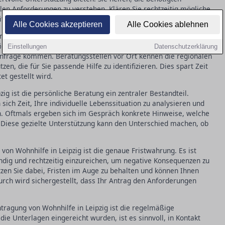
len Anforderungen zu verstehen. Klären Sie rechtzeitig mögliche
itung zu vermeiden.
Alle Cookies akzeptieren
Alle Cookies ablehnen
erschiedlichen Formen der Wohnhilfe zu verstehen, die in Leipzig
ation können verschiedene Arten von Unterstützung wie
Einstellungen
Datenschutzerklärung
nfrage kommen. Beratungsstellen vor Ort kennen die regionalen
n, die für Sie passende Hilfe zu identifizieren. Dies spart Zeit
et gestellt wird.
ig ist die persönliche Beratung ein zentraler Bestandteil.
ich Zeit, Ihre individuelle Lebenssituation zu analysieren und
. Oftmals ergeben sich im Gespräch konkrete Hinweise, welche
. Diese gezielte Unterstützung kann den Unterschied machen, ob
von Wohnhilfe in Leipzig ist die genaue Fristwahrung. Es ist
ändig und rechtzeitig einzureichen, um negative Konsequenzen zu
zen Sie dabei, Fristen im Auge zu behalten und können Ihnen
rch wird sichergestellt, dass Ihr Antrag den Anforderungen
ntragung von Wohnhilfe in Leipzig ist die regelmäßige
e Unterlagen eingereicht wurden, ist es sinnvoll, in Kontakt