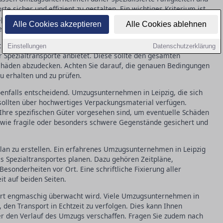
e sicher und effizient zu gestalten. Ein wichtiges Kriterium ist,
ortfahrzeuge und geschultes Personal verfügt. Es lohnt sich,
Alle Cookies akzeptieren
Alle Cookies ablehnen
gen zu fragen, um die Eignung der Firma zu überprüfen.
sicherung. Stellen Sie sicher, dass das Umzugsunternehmen in
Einstellungen
Datenschutzerklärung
r Spezialtransporte anbietet. Diese sollte den gesamten
häden abzudecken. Achten Sie darauf, die genauen Bedingungen
zu erhalten und zu prüfen.
benfalls entscheidend. Umzugsunternehmen in Leipzig, die sich
, sollten über hochwertiges Verpackungsmaterial verfügen.
hre spezifischen Güter vorgesehen sind, um eventuelle Schäden
, wie fragile oder besonders schwere Gegenstände gesichert und
plan zu erstellen. Ein erfahrenes Umzugsunternehmen in Leipzig
s Spezialtransportes planen. Dazu gehören Zeitpläne,
esonderheiten vor Ort. Eine schriftliche Fixierung aller
it auf beiden Seiten.
port engmaschig überwacht wird. Viele Umzugsunternehmen in
, den Transport in Echtzeit zu verfolgen. Dies kann Ihnen
ber den Verlauf des Umzugs verschaffen. Fragen Sie zudem nach