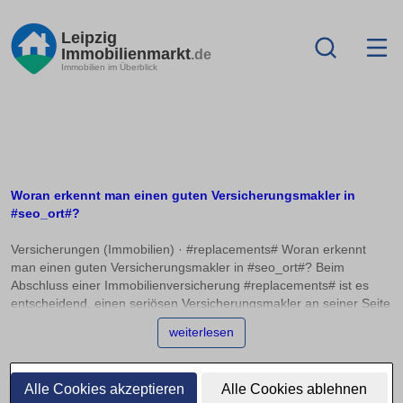
Leipzig
Immobilienmarkt
.de
Immobilien im Überblick
Woran erkennt man einen guten Versicherungsmakler in
#seo_ort#?
Versicherungen (Immobilien) · #replacements# Woran erkennt
man einen guten Versicherungsmakler in #seo_ort#? Beim
Abschluss einer Immobilienversicherung #replacements# ist es
entscheidend, einen seriösen Versicherungsmakler an seiner Seite
zu haben. Doch woran erkennt man einen Experten, der wirklich
weiterlesen
auf die individuellen Bedürfnisse eingeht? In diesem Artikel
erfahren Sie, welche Qualifikationen und Registrierungen
unerlässlich sind und wie Sie die passende Empfehlung für Ihre
Alle Cookies akzeptieren
Alle Cookies ablehnen
Situation finden. Ein seriöser Versicherungsmakler #replacements#