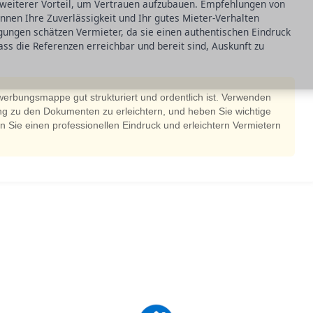
n weiterer Vorteil, um Vertrauen aufzubauen. Empfehlungen von
nen Ihre Zuverlässigkeit und Ihr gutes Mieter-Verhalten
igungen schätzen Vermieter, da sie einen authentischen Eindruck
ass die Referenzen erreichbar und bereit sind, Auskunft zu
werbungsmappe gut strukturiert und ordentlich ist. Verwenden
ng zu den Dokumenten zu erleichtern, und heben Sie wichtige
ln Sie einen professionellen Eindruck und erleichtern Vermietern