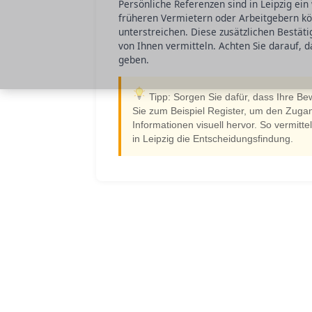
Persönliche Referenzen sind in Leipzig ei
früheren Vermietern oder Arbeitgebern kön
unterstreichen. Diese zusätzlichen Bestät
von Ihnen vermitteln. Achten Sie darauf, d
geben.
Tipp: Sorgen Sie dafür, dass Ihre Be
Sie zum Beispiel Register, um den Zuga
Informationen visuell hervor. So vermitte
in Leipzig die Entscheidungsfindung.