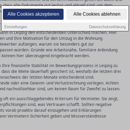
htig, dass alle Dokumente gut lesbar und aktuell sind, um dem
 Gerade in Leipzig mit seinem angespannten Wohnungsmarkt
Alle Cookies akzeptieren
Alle Cookies ablehnen
n und persönliche Empfehlungen entscheidend sein, um sich
.
Einstellungen
Datenschutzerklärung
 kann in Leipzig den entscheidenden Unterschied machen. Hier
llen und Ihre Motivation für den Umzug in die Wohnung
Bewerber aufzeigen, warum sie besonders gut zur
passen würden. Gründe wie Arbeitsnähe, familiäre Anbindung
eil können hier überzeugend eingebracht werden.
hre finanzielle Stabilität im Bewerbungsprozess in Leipzig zu
dass die Miete dauerhaft gesichert ist, weshalb die letzten drei
nachweis der letzten Monate entscheidend sind.
cheide oder eine Gewinn- und Verlustrechnung vorlegen. Achten
und nachvollziehbar sind, um keinen Raum für Zweifel zu lassen.
ig oft ein ausschlaggebendes Kriterium für Vermieter. Sie zeigt,
Verpflichtungen sind, was Vertrauen schafft. Sollten negative
eits vorab proaktiv darauf einzugehen und Erklärungen
kann Vermietern Sicherheit geben und Missverständnisse