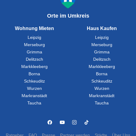
Orte im Umkreis
Wohnung Mieten
Haus Kaufen
Leipzig
Leipzig
Merseburg
Merseburg
Grimma
Grimma
Delitzsch
Delitzsch
Markkleeberg
Markkleeberg
Borna
Borna
Schkeuditz
Schkeuditz
Wurzen
Wurzen
Markranstädt
Markranstädt
Taucha
Taucha
Ratgeber
FAQ
Presse
Partner werden
Städte
Über Uns