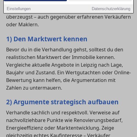
Fingerspitzengefühl. Hier erfährst du, wie du mit
klaren Argumenten und der richtigen Strategie
Einstellungen
Datenschutzerklärung
überzeugst – auch gegenüber erfahrenen Verkäufern
oder Maklern.
1) Den Marktwert kennen
Bevor du in die Verhandlung gehst, solltest du den
realistischen Marktwert der Immobilie kennen.
Vergleiche aktuelle Angebote in Leipzig nach Lage,
Baujahr und Zustand. Ein Wertgutachten oder Online-
Bewertung kann helfen, die Argumentation mit
Zahlen zu untermauern.
2) Argumente strategisch aufbauen
Verhandle sachlich und respektvoll. Verweise auf
nachvollziehbare Punkte wie Renovierungsbedarf,
Energieeffizienz oder Marktentwicklung. Zeige
gleichzeitig echtes Kaufinteresse – Verkäufer