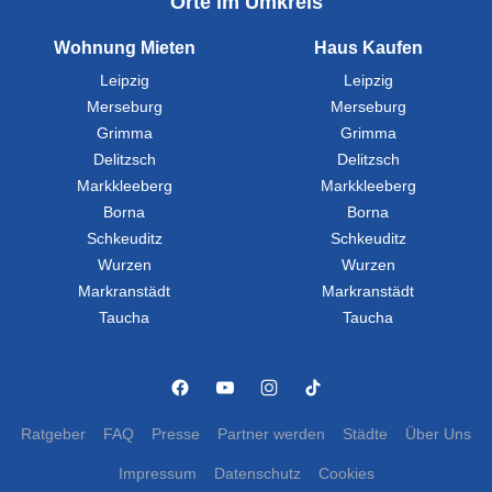
Orte im Umkreis
Wohnung Mieten
Haus Kaufen
Leipzig
Leipzig
Merseburg
Merseburg
Grimma
Grimma
Delitzsch
Delitzsch
Markkleeberg
Markkleeberg
Borna
Borna
Schkeuditz
Schkeuditz
Wurzen
Wurzen
Markranstädt
Markranstädt
Taucha
Taucha
Ratgeber
FAQ
Presse
Partner werden
Städte
Über Uns
Impressum
Datenschutz
Cookies