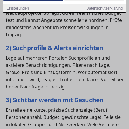
nach Wohnungsgröße, verfügbare Stadtteile,
Einstellungen
Datenschutzerklärung
Neubauprojekte. So legst du ein realistisches Budget
fest und kannst Angebote schneller einordnen. Prüfe
mindestens wöchentlich Preisentwicklungen in
Leipzig.
2) Suchprofile & Alerts einrichten
Lege auf mehreren Portalen Suchprofile an und
aktiviere Benachrichtigungen. Filtere nach Lage,
Größe, Preis und Einzugstermin. Wer automatisiert
informiert wird, reagiert früher – ein klarer Vorteil bei
hoher Nachfrage in Leipzig.
3) Sichtbar werden mit Gesuchen
Erstelle eine kurze, präzise Suchanzeige (Beruf,
Personenanzahl, Budget, gewünschte Lage). Teile sie
in lokalen Gruppen und Netzwerken. Viele Vermieter