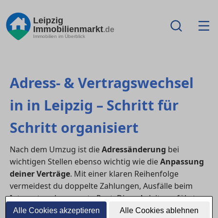
Leipzig
Immobilienmarkt
.de
Immobilien im Überblick
Adress- & Vertragswechsel
in in Leipzig – Schritt für
Schritt organisiert
Nach dem Umzug ist die
Adressänderung
bei
wichtigen Stellen ebenso wichtig wie die
Anpassung
deiner Verträge
. Mit einer klaren Reihenfolge
vermeidest du doppelte Zahlungen, Ausfälle beim
Internet und verpasste Post. Diese Anleitung führt
dich systematisch durch alle To-dos.
Alle Cookies akzeptieren
Alle Cookies ablehnen