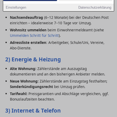
1) Post & Meldeadresse
Einstellungen
Datenschutzerklärung
Nachsendeauftrag
(6–12 Monate) bei der Deutschen Post
einrichten – idealerweise 7–10 Tage vor Umzug.
Wohnsitz ummelden
beim Einwohnermeldeamt (siehe
Ummelden Schritt für Schritt
).
Adressliste erstellen
: Arbeitgeber, Schule/Uni, Vereine,
Abo-Dienste.
2) Energie & Heizung
Alte Wohnung:
Zählerstände am Auszugstag
dokumentieren und an den bisherigen Anbieter melden.
Neue Wohnung:
Zählerstände am Einzugstag festhalten;
Sonderkündigungsrecht
bei Umzug prüfen.
Tarifwahl:
Preisgarantien und Abschläge vergleichen, ggf.
Bonuslaufzeiten beachten.
3) Internet & Telefon