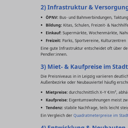
2) Infrastruktur & Versorgun
ÖPNV:
Bus- und Bahnverbindungen, Taktung,
Bildung:
Kitas, Schulen, Freizeit- & Nachhil
Einkauf:
Supermärkte, Wochenmärkte, Nah
Freizeit:
Parks, Sportvereine, Kulturzentren
Eine gute Infrastruktur entscheidet oft über d
Pendler:innen.
3) Miet- & Kaufpreise im Stadt
Die Preisniveaus in in Leipzig variieren deutl
Außenbezirke oder Neubauviertel häufig erschw
Mietpreise:
durchschnittlich X–Y €/m², abh
Kaufpreise:
Eigentumswohnungen meist zwi
Tendenz:
stabile Nachfrage, teils leicht st
Ein Vergleich der
Quadratmeterpreise im Stadt
4) Entwicklung & Neubauten