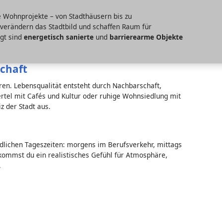
ue Wohnprojekte – von Stadthäusern bis zu
erändern das Stadtbild und schaffen Raum für
agt sind
energetisch sanierte
und
barrierearme Objekte
schaft
oren. Lebensqualität entsteht durch Nachbarschaft,
rtel mit Cafés und Kultur oder ruhige Wohnsiedlung mit
iz der Stadt aus.
dlichen Tageszeiten: morgens im Berufsverkehr, mittags
ommst du ein realistisches Gefühl für Atmosphäre,
.