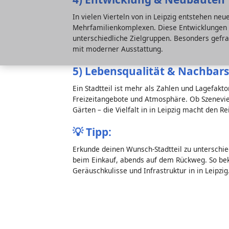
In vielen Vierteln von in Leipzig entstehen ne
Mehrfamilienkomplexen. Diese Entwicklungen v
unterschiedliche Zielgruppen. Besonders gefr
mit moderner Ausstattung.
5) Lebensqualität & Nachbar
Ein Stadtteil ist mehr als Zahlen und Lagefakt
Freizeitangebote und Atmosphäre. Ob Szenevie
Gärten – die Vielfalt in in Leipzig macht den Re
💡
Tipp:
Erkunde deinen Wunsch-Stadtteil zu unterschie
beim Einkauf, abends auf dem Rückweg. So bek
Geräuschkulisse und Infrastruktur in in Leipzig