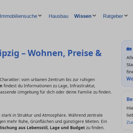
Hausbau
Immobiliensuche
Wissen
Ratgeber
🏡
eipzig – Wohnen, Preise &
Al
Sta
fin
Wo
en Charakter: vom urbanen Zentrum bis zur ruhigen
en
findest du Informationen zu Lage, Infrastruktur,
passende Umgebung für dich oder deine Familie zu finden.
Be
Hi
lie
ch stark in Struktur und Atmosphäre. Während zentrale
agen mehr Ruhe, Grünflächen und günstigere Mieten. Ein
Zu
Mischung aus Lebensstil, Lage und Budget
zu finden.