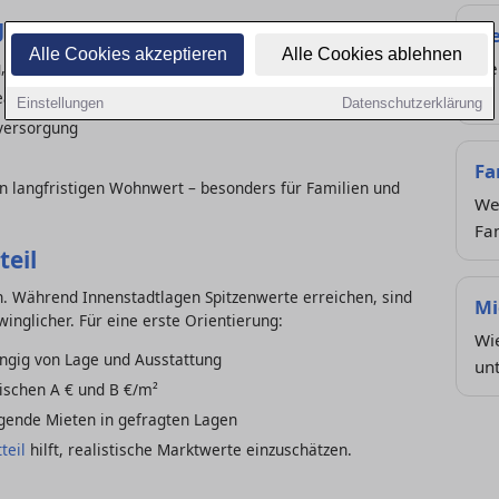
g
Ne
Alle Cookies akzeptieren
Alle Cookies ablehnen
 Erreichbarkeit der Innenstadt
Ne
im
feangebote
Einstellungen
Datenschutzerklärung
versorgung
Fa
en langfristigen Wohnwert – besonders für Familien und
Wel
Fa
teil
ich. Während Innenstadtlagen Spitzenwerte erreichen, sind
Mi
inglicher. Für eine erste Orientierung:
Wie
ängig von Lage und Ausstattung
un
schen A € und B €/m²
eigende Mieten in gefragten Lagen
teil
hilft, realistische Marktwerte einzuschätzen.