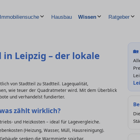
Hausbau
Immobiliensuche
Wissen
Ratgeber
🏡
in Leipzig – der lokale
All
Pre
Lei
Le
lich von Stadtteil zu Stadtteil. Lagequalität,
, wie teuer der Quadratmeter wird. Mit dem Überblick
bote und verhandelst fundierter.
Be
was zählt wirklich?
Die
Stä
riebs- und Heizkosten – ideal für Lagevergleiche.
benkosten (Heizung, Wasser, Müll, Hausreinigung).
e Gebäude senken die Warmmiete spürbar.