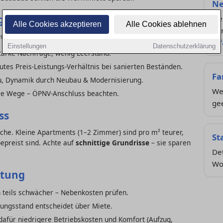
Ne
gorie
Ne
Alle Cookies akzeptieren
Alle Cookies ablehnen
Ve
enzen):
er
Einstellungen
Datenschutzerklärung
tarke Nachfrage, wenig Leerstand.
tes Preis-Leistungs-Verhältnis bei sanierten Beständen.
Fa
, Dynamik durch Neubau & Modernisierung.
Wel
re Wege – ÖPNV-Anschluss beachten.
gee
ss
che. Kleine Apartments (1–2 Zimmer) sind pro m² teurer,
St
reist sind. Achte auf
schnittige Grundrisse
– sie sparen
Det
Wo
ttung
h teils schwächer – Nebenkosten prüfen.
rungsstand entscheidet über Miete.
afür niedrigere Betriebskosten und Komfort (Aufzug,