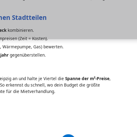
chen Stadtteilen
eck
kombinieren.
npreisen (Zeit = Kosten).
e, Wärmepumpe, Gas) bewerten.
jahr
gegenüberstellen.
Leipzig an und halte je Viertel die
Spanne der m²-Preise
,
So erkennst du schnell, wo dein Budget die größte
te für die Mietverhandlung.