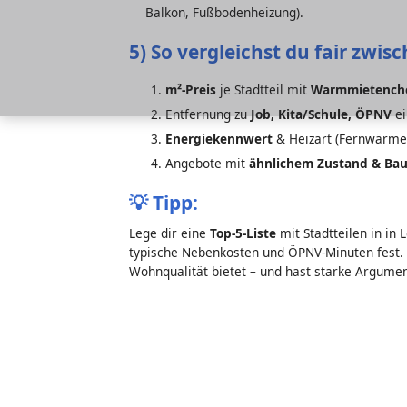
Balkon, Fußbodenheizung).
5) So vergleichst du fair zwis
m²-Preis
je Stadtteil mit
Warmmietench
Entfernung zu
Job, Kita/Schule, ÖPNV
ei
Energiekennwert
& Heizart (Fernwärm
Angebote mit
ähnlichem Zustand & Bau
💡
Tipp:
Lege dir eine
Top-5-Liste
mit Stadtteilen in in 
typische Nebenkosten und ÖPNV-Minuten fest. 
Wohnqualität bietet – und hast starke Argumen