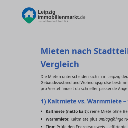
Leipzig
Immobilienmarkt
.de
Immobilien im Überblick
Mieten nach Stadtteil 
Vergleich
Die Mieten unterscheiden sich in in Leipzig deut
Gebäudezustand und Wohnungsgröße bestimmen
pro Viertel findest du schneller passende Ange
1) Kaltmiete vs. Warmmiete – 
Kaltmiete (netto kalt):
reine Miete ohne Bet
Warmmiete:
Kaltmiete plus
umlagefähige
Ne
Tipp:
Prüfe den Energieausweis – effizient