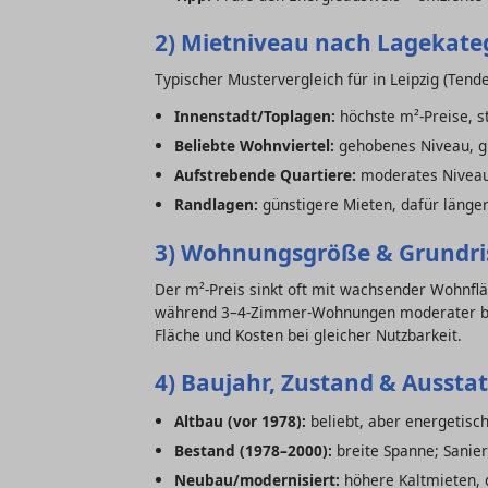
2) Mietniveau nach Lagekate
Typischer Mustervergleich für in Leipzig (Tend
Innenstadt/Toplagen:
höchste m²-Preise, s
Beliebte Wohnviertel:
gehobenes Niveau, gu
Aufstrebende Quartiere:
moderates Niveau
Randlagen:
günstigere Mieten, dafür länge
3) Wohnungsgröße & Grundri
Der m²-Preis sinkt oft mit wachsender Wohnflä
während 3–4-Zimmer-Wohnungen moderater bep
Fläche und Kosten bei gleicher Nutzbarkeit.
4) Baujahr, Zustand & Aussta
Altbau (vor 1978):
beliebt, aber energetisc
Bestand (1978–2000):
breite Spanne; Sanie
Neubau/modernisiert:
höhere Kaltmieten, d