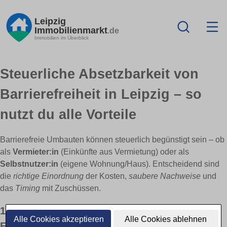
Leipzig
Immobilienmarkt
.de
Immobilien im Überblick
Steuerliche Absetzbarkeit von
Barrierefreiheit in Leipzig – so
nutzt du alle Vorteile
Barrierefreie Umbauten können steuerlich begünstigt sein – ob
als
Vermieter:in
(Einkünfte aus Vermietung) oder als
Selbstnutzer:in
(eigene Wohnung/Haus). Entscheidend sind
die
richtige Einordnung
der Kosten,
saubere Nachweise
und
das
Timing
mit Zuschüssen.
1) Für Vermieter: Werbungskosten,
Alle Cookies akzeptieren
Alle Cookies ablehnen
Erhaltungs- vs. Herstellungsaufwand