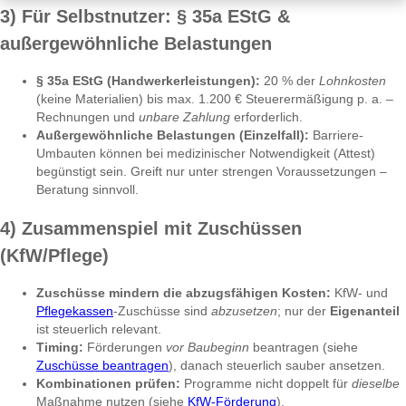
3) Für Selbstnutzer: § 35a EStG &
außergewöhnliche Belastungen
§ 35a EStG (Handwerkerleistungen):
20 % der
Lohnkosten
(keine Materialien) bis max. 1.200 € Steuerermäßigung p. a. –
Rechnungen und
unbare Zahlung
erforderlich.
Außergewöhnliche Belastungen (Einzelfall):
Barriere-
Umbauten können bei medizinischer Notwendigkeit (Attest)
begünstigt sein. Greift nur unter strengen Voraussetzungen –
Beratung sinnvoll.
4) Zusammenspiel mit Zuschüssen
(KfW/Pflege)
Zuschüsse mindern die abzugsfähigen Kosten:
KfW- und
Pflegekassen
-Zuschüsse sind
abzusetzen
; nur der
Eigenanteil
ist steuerlich relevant.
Timing:
Förderungen
vor Baubeginn
beantragen (siehe
Zuschüsse beantragen
), danach steuerlich sauber ansetzen.
Kombinationen prüfen:
Programme nicht doppelt für
dieselbe
Maßnahme nutzen (siehe
KfW-Förderung
).