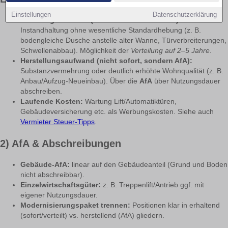
Einstellungen
Datenschutzerklärung
Erhaltungsaufwand (sofort/verteilt abziehbar):
Instandhaltung ohne wesentliche Standardhebung (z. B.
bodengleiche Dusche anstelle alter Wanne, Türverbreiterungen,
Schwellenabbau). Möglichkeit der
Verteilung auf 2–5 Jahre
.
Herstellungsaufwand (nicht sofort, sondern AfA):
Substanzvermehrung oder deutlich erhöhte Wohnqualität (z. B.
Anbau/Aufzug-Neueinbau). Über die
AfA
über Nutzungsdauer
abschreiben.
Laufende Kosten:
Wartung Lift/Automatiktüren,
Gebäudeversicherung etc. als Werbungskosten. Siehe auch
Vermieter Steuer-Tipps
.
2) AfA & Abschreibungen
Gebäude-AfA:
linear auf den Gebäudeanteil (Grund und Boden
nicht abschreibbar).
Einzelwirtschaftsgüter:
z. B. Treppenlift/Antrieb ggf. mit
eigener Nutzungsdauer.
Modernisierungspaket trennen:
Positionen klar in erhaltend
(sofort/verteilt) vs. herstellend (AfA) gliedern.