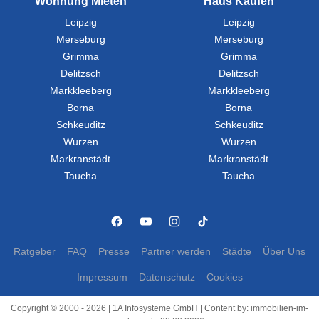
Wohnung Mieten
Haus Kaufen
Leipzig
Leipzig
Merseburg
Merseburg
Grimma
Grimma
Delitzsch
Delitzsch
Markkleeberg
Markkleeberg
Borna
Borna
Schkeuditz
Schkeuditz
Wurzen
Wurzen
Markranstädt
Markranstädt
Taucha
Taucha
Ratgeber
FAQ
Presse
Partner werden
Städte
Über Uns
Impressum
Datenschutz
Cookies
Copyright © 2000 - 2026 | 1A Infosysteme GmbH | Content by: immobilien-im-