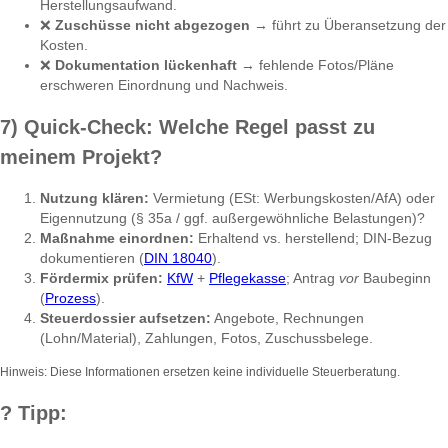
Herstellungsaufwand.
❌
Zuschüsse nicht abgezogen
→ führt zu Überansetzung der
Kosten.
❌
Dokumentation lückenhaft
→ fehlende Fotos/Pläne
erschweren Einordnung und Nachweis.
7) Quick-Check: Welche Regel passt zu
meinem Projekt?
Nutzung klären:
Vermietung (ESt: Werbungskosten/AfA) oder
Eigennutzung (§ 35a / ggf. außergewöhnliche Belastungen)?
Maßnahme einordnen:
Erhaltend vs. herstellend; DIN-Bezug
dokumentieren (
DIN 18040
).
Fördermix prüfen:
KfW
+
Pflegekasse
; Antrag
vor
Baubeginn
(
Prozess
).
Steuerdossier aufsetzen:
Angebote, Rechnungen
(Lohn/Material), Zahlungen, Fotos, Zuschussbelege.
Hinweis: Diese Informationen ersetzen keine individuelle Steuerberatung.
?
Tipp: