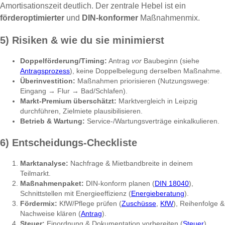
Amortisationszeit deutlich. Der zentrale Hebel ist ein
förderoptimierter
und
DIN-konformer
Maßnahmenmix.
5) Risiken & wie du sie minimierst
Doppelförderung/Timing:
Antrag
vor
Baubeginn (siehe
Antragsprozess
), keine Doppelbelegung derselben Maßnahme.
Überinvestition:
Maßnahmen priorisieren (Nutzungswege:
Eingang → Flur → Bad/Schlafen).
Markt-Premium überschätzt:
Marktvergleich in Leipzig
durchführen, Zielmiete plausibilisieren.
Betrieb & Wartung:
Service-/Wartungsverträge einkalkulieren.
6) Entscheidungs-Checkliste
Marktanalyse:
Nachfrage & Mietbandbreite in deinem
Teilmarkt.
Maßnahmenpaket:
DIN-konform planen (
DIN 18040
),
Schnittstellen mit Energieeffizienz (
Energieberatung
).
Fördermix:
KfW/Pflege prüfen (
Zuschüsse
,
KfW
), Reihenfolge &
Nachweise klären (
Antrag
).
Steuer:
Einordnung & Dokumentation vorbereiten (
Steuer
).