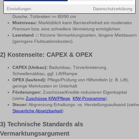
Einstellungen
Datenschutzerklärung
Breitere Zielgruppe:
Stufenlosigkeit, Aufzug, bodengleiche
Dusche, Türbreiten >= 80/90 cm.
Mietniveau:
Marktüblich kann Barrierefreiheit ein
moderates
Premium
bzw. eine
schnellere Vermietung
ermöglichen.
Leerstand ↓:
Kürzere Vermarktungszeiten, längere Mietdauern
(geringere Fluktuationskosten).
2) Kostenseite: CAPEX & OPEX
CAPEX (Umbau):
Badumbau, Türverbreiterung,
Schwellenabbau, ggf. Lift/Rampe.
OPEX (laufend):
Pflege/Prüfung von Hilfsmitteln (z. B. Lift),
geringe Mehrkosten im Unterhalt.
Förderungen:
Zuschüsse/Kredite reduzieren Eigenkapital
(siehe
Zuschüsse KfW/Pflege
,
KfW-Programme
).
Steuer:
Abgrenzung Erhaltungs- vs. Herstellungsaufwand (siehe
Steuerliche Absetzbarkeit
).
3) Technische Standards als
Vermarktungsargument