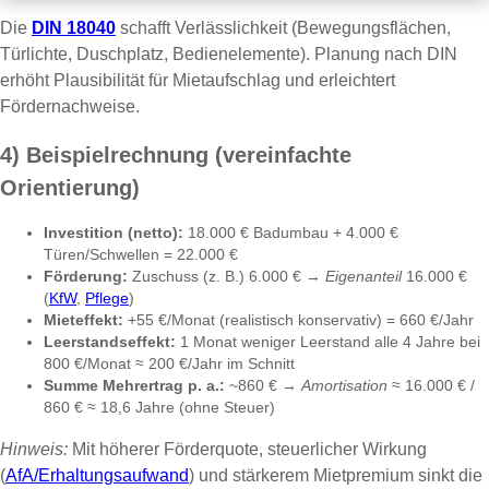
Die
DIN 18040
schafft Verlässlichkeit (Bewegungsflächen,
Türlichte, Duschplatz, Bedienelemente). Planung nach DIN
erhöht Plausibilität für Mietaufschlag und erleichtert
Fördernachweise.
4) Beispielrechnung (vereinfachte
Orientierung)
Investition (netto):
18.000 € Badumbau + 4.000 €
Türen/Schwellen = 22.000 €
Förderung:
Zuschuss (z. B.) 6.000 € →
Eigenanteil
16.000 €
(
KfW
,
Pflege
)
Mieteffekt:
+55 €/Monat (realistisch konservativ) = 660 €/Jahr
Leerstandseffekt:
1 Monat weniger Leerstand alle 4 Jahre bei
800 €/Monat ≈ 200 €/Jahr im Schnitt
Summe Mehrertrag p. a.:
~860 € →
Amortisation
≈ 16.000 € /
860 € ≈ 18,6 Jahre (ohne Steuer)
Hinweis:
Mit höherer Förderquote, steuerlicher Wirkung
(
AfA/Erhaltungsaufwand
) und stärkerem Mietpremium sinkt die