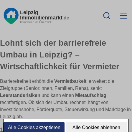
Leipzig
Immobilienmarkt
.de
Immobilien im Überblick
Lohnt sich der barrierefreie
Umbau in Leipzig? –
Wirtschaftlichkeit für Vermieter
Barrierefreiheit erhöht die
Vermietbarkeit
, erweitert die
Zielgruppe (Senior:innen, Familien, Reha), senkt
Leerstandsrisiken
und kann einen
Mietaufschlag
rechtfertigen. Ob sich der Umbau rechnet, hängt von
Investitionshöhe, Förderquote, Steuerwirkung und Marktlage in
Leipzig ab.
Alle Cookies akzeptieren
Alle Cookies ablehnen
1) Erlösseite: Nachfrage & mögliche Effekte