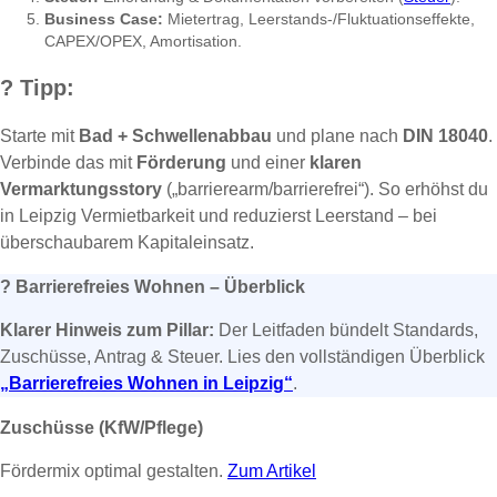
Business Case:
Mietertrag, Leerstands-/Fluktuationseffekte,
CAPEX/OPEX, Amortisation.
?
Tipp:
Starte mit
Bad + Schwellenabbau
und plane nach
DIN 18040
.
Verbinde das mit
Förderung
und einer
klaren
Vermarktungsstory
(„barrierearm/barrierefrei“). So erhöhst du
in Leipzig Vermietbarkeit und reduzierst Leerstand – bei
überschaubarem Kapitaleinsatz.
?
Barrierefreies Wohnen – Überblick
Klarer Hinweis zum Pillar:
Der Leitfaden bündelt Standards,
Zuschüsse, Antrag & Steuer. Lies den vollständigen Überblick
„Barrierefreies Wohnen in Leipzig“
.
Zuschüsse (KfW/Pflege)
Fördermix optimal gestalten.
Zum Artikel