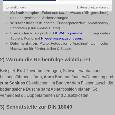
Bestandsaufnahme:
Gebäudehülle, Heizung, Warmwasser,
Einstellungen
Datenschutzerklärung
Lüftung, Feuchte-/Schimmelrisiken.
Maßnahmenplan:
Paket aus
barrierefreien
(DIN-gerechten)
und
energetischen
Verbesserungen.
Wirtschaftlichkeit:
Kosten, Einsparpotenziale, Amortisation,
Prioritäten (Quick-Wins zuerst).
Fördercheck:
Abgleich mit
KfW-Programmen
und regionalen
Töpfen; Kombi mit
Pflegekassenzuschüssen
.
Dokumentation:
Pläne, Fotos „vorher/nachher“, technische
Nachweise für Förderstellen & Steuer.
2) Warum die Reihenfolge wichtig ist
Beispiel:
Erst
Türverbreiterungen, Schwellenabbau und
Leitungsführung klären,
dann
Bodenaufbauten/Dämmung und
zum Schluss
Oberflächen. Im Bad
vor
dem Fliesentausch die
bodengleiche Dusche samt Ablaufposition planen. So
vermeidest du Doppelarbeiten und Zusatzkosten.
3) Schnittstelle zur DIN 18040