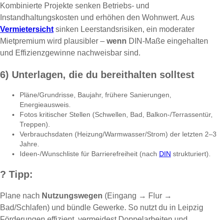
Kombinierte Projekte senken Betriebs- und
Instandhaltungskosten und erhöhen den Wohnwert. Aus
Vermietersicht
sinken Leerstandsrisiken, ein moderater
Mietpremium wird plausibler –
wenn
DIN-Maße eingehalten
und Effizienzgewinne nachweisbar sind.
6) Unterlagen, die du bereithalten solltest
Pläne/Grundrisse, Baujahr, frühere Sanierungen,
Energieausweis.
Fotos kritischer Stellen (Schwellen, Bad, Balkon-/Terrassentür,
Treppen).
Verbrauchsdaten (Heizung/Warmwasser/Strom) der letzten 2–3
Jahre.
Ideen-/Wunschliste für Barrierefreiheit (nach
DIN
strukturiert).
?
Tipp:
Plane nach
Nutzungswegen
(Eingang → Flur →
Bad/Schlafen) und bündle Gewerke. So nutzt du in Leipzig
Förderungen effizient, vermeidest Doppelarbeiten und