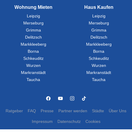
Wohnung Mieten
Haus Kaufen
Leipzig
Leipzig
Merseburg
Merseburg
Grimma
Grimma
Delitzsch
Delitzsch
Markkleeberg
Markkleeberg
Borna
Borna
Schkeuditz
Schkeuditz
Wurzen
Wurzen
Markranstädt
Markranstädt
Taucha
Taucha
Ratgeber
FAQ
Presse
Partner werden
Städte
Über Uns
Impressum
Datenschutz
Cookies