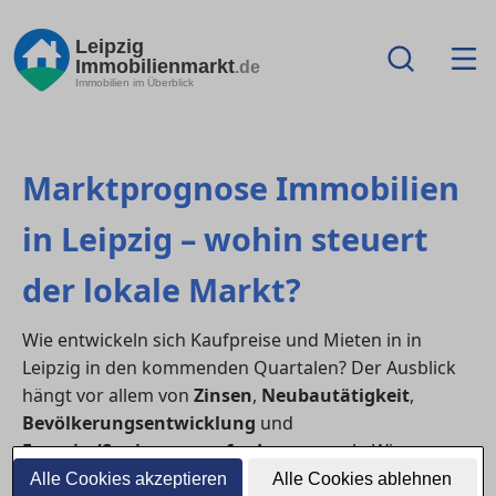
Leipzig
Immobilienmarkt
.de
Immobilien im Überblick
Marktprognose Immobilien
in Leipzig – wohin steuert
der lokale Markt?
Wie entwickeln sich Kaufpreise und Mieten in in
Leipzig in den kommenden Quartalen? Der Ausblick
hängt vor allem von
Zinsen
,
Neubautätigkeit
,
Bevölkerungsentwicklung
und
Energie-/Sanierungsanforderungen
ab. Wir
skizzieren die wichtigsten Treiber und mögliche
Alle Cookies akzeptieren
Alle Cookies ablehnen