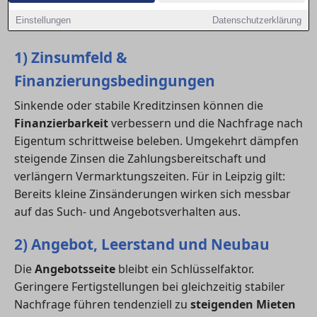
Szenarien – und leiten Handlungsempfehlungen für
Einstellungen
Datenschutzerklärung
verschiedene Zielgruppen ab.
1) Zinsumfeld &
Finanzierungsbedingungen
Sinkende oder stabile Kreditzinsen können die
Finanzierbarkeit
verbessern und die Nachfrage nach
Eigentum schrittweise beleben. Umgekehrt dämpfen
steigende Zinsen die Zahlungsbereitschaft und
verlängern Vermarktungszeiten. Für in Leipzig gilt:
Bereits kleine Zinsänderungen wirken sich messbar
auf das Such- und Angebotsverhalten aus.
2) Angebot, Leerstand und Neubau
Die
Angebotsseite
bleibt ein Schlüsselfaktor.
Geringere Fertigstellungen bei gleichzeitig stabiler
Nachfrage führen tendenziell zu
steigenden Mieten