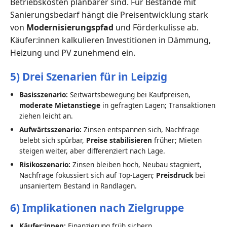
Betriebskosten planbarer sind. Für Bestände mit
Sanierungsbedarf hängt die Preisentwicklung stark
von
Modernisierungspfad
und Förderkulisse ab.
Käufer:innen kalkulieren Investitionen in Dämmung,
Heizung und PV zunehmend ein.
5) Drei Szenarien für in Leipzig
Basisszenario:
Seitwärtsbewegung bei Kaufpreisen,
moderate Mietanstiege
in gefragten Lagen; Transaktionen
ziehen leicht an.
Aufwärtsszenario:
Zinsen entspannen sich, Nachfrage
belebt sich spürbar,
Preise stabilisieren
früher; Mieten
steigen weiter, aber differenziert nach Lage.
Risikoszenario:
Zinsen bleiben hoch, Neubau stagniert,
Nachfrage fokussiert sich auf Top-Lagen;
Preisdruck
bei
unsaniertem Bestand in Randlagen.
6) Implikationen nach Zielgruppe
Käufer:innen:
Finanzierung früh sichern,