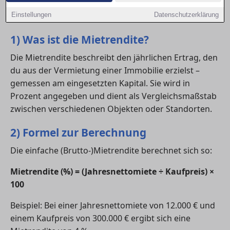
vergleichen. Hier erfährst du, wie du die Rendite
berechnest und welche Werte als gut gelten.
Einstellungen
Datenschutzerklärung
1) Was ist die Mietrendite?
Die Mietrendite beschreibt den jährlichen Ertrag, den
du aus der Vermietung einer Immobilie erzielst –
gemessen am eingesetzten Kapital. Sie wird in
Prozent angegeben und dient als Vergleichsmaßstab
zwischen verschiedenen Objekten oder Standorten.
2) Formel zur Berechnung
Die einfache (Brutto-)Mietrendite berechnet sich so:
Mietrendite (%) = (Jahresnettomiete ÷ Kaufpreis) ×
100
Beispiel: Bei einer Jahresnettomiete von 12.000 € und
einem Kaufpreis von 300.000 € ergibt sich eine