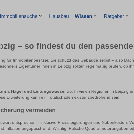
Hausbau
Immobiliensuche
Wissen
Ratgeber
zig – so findest du den passende
ng für Immobilienbesitzer. Sie schützt das Gebäude selbst – also Dach,
onders Eigentümer:innen in Leipzig sollten regelmäßig prüfen, ob ihr V
 Sturm, Hagel und Leitungswasser
ab. In vielen Regionen in Leipzig em
e Erweiterung kann ein Totalschaden existenzbedrohend sein.
icherung vermeiden
wert entsprechen – inklusive Preissteigerungen und Nebenkosten. Viel
nd Inflation angepasst wird. Wichtig: Falsche Quadratmeterangaben 