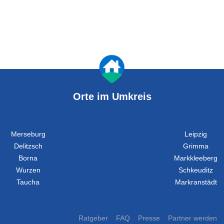
Orte im Umkreis
Merseburg
Leipzig
Delitzsch
Grimma
Borna
Markkleeberg
Wurzen
Schkeuditz
Taucha
Markranstädt
Ratgeber
FAQ
Presse
Partner werden