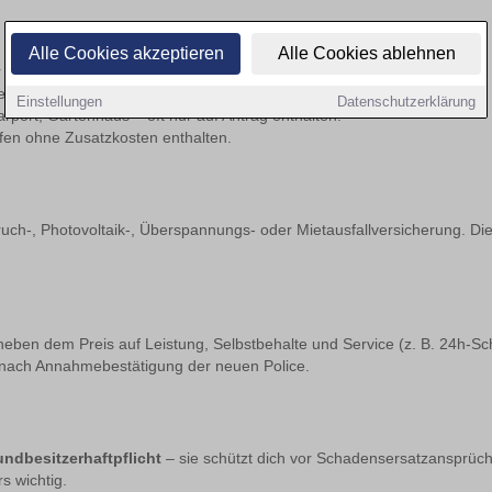
Alle Cookies akzeptieren
Alle Cookies ablehnen
finanziell verkraftbar bleiben.
elche Nachweise sind nötig?
Einstellungen
Datenschutzerklärung
port, Gartenhaus – oft nur auf Antrag enthalten.
fen ohne Zusatzkosten enthalten.
ruch-, Photovoltaik-, Überspannungs- oder Mietausfallversicherung. Di
e neben dem Preis auf Leistung, Selbstbehalte und Service (z. B. 24h-S
 nach Annahmebestätigung der neuen Police.
ndbesitzerhaftpflicht
– sie schützt dich vor Schadensersatzansprüch
s wichtig.