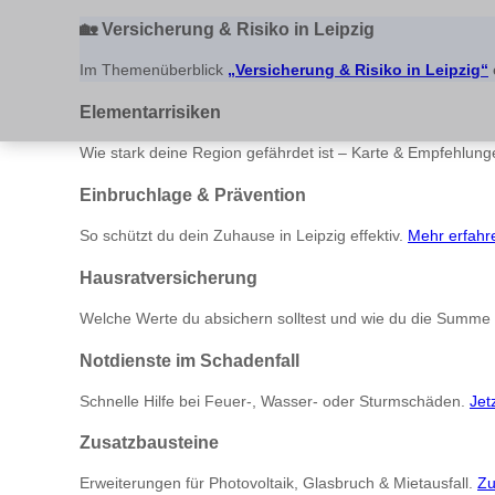
🏡
Versicherung & Risiko in Leipzig
Im Themenüberblick
„Versicherung & Risiko in Leipzig“
Elementarrisiken
Wie stark deine Region gefährdet ist – Karte & Empfehlun
Einbruchlage & Prävention
So schützt du dein Zuhause in Leipzig effektiv.
Mehr erfahr
Hausratversicherung
Welche Werte du absichern solltest und wie du die Summe
Notdienste im Schadenfall
Schnelle Hilfe bei Feuer-, Wasser- oder Sturmschäden.
Jet
Zusatzbausteine
Erweiterungen für Photovoltaik, Glasbruch & Mietausfall.
Zu