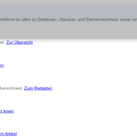
erfährst du alles zu Gebäude-, Hausrat- und Elementarschutz sowie si
gen.
Zur Übersicht
en
 berechnest.
Zum Ratgeber
zt lesen
m Artikel