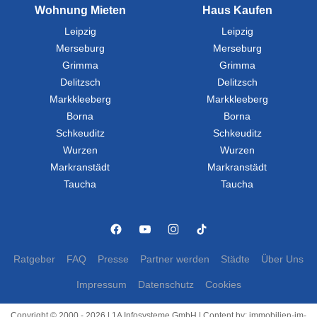
Wohnung Mieten
Haus Kaufen
Leipzig
Leipzig
Merseburg
Merseburg
Grimma
Grimma
Delitzsch
Delitzsch
Markkleeberg
Markkleeberg
Borna
Borna
Schkeuditz
Schkeuditz
Wurzen
Wurzen
Markranstädt
Markranstädt
Taucha
Taucha
Ratgeber
FAQ
Presse
Partner werden
Städte
Über Uns
Impressum
Datenschutz
Cookies
Copyright © 2000 - 2026 | 1A Infosysteme GmbH | Content by: immobilien-im-