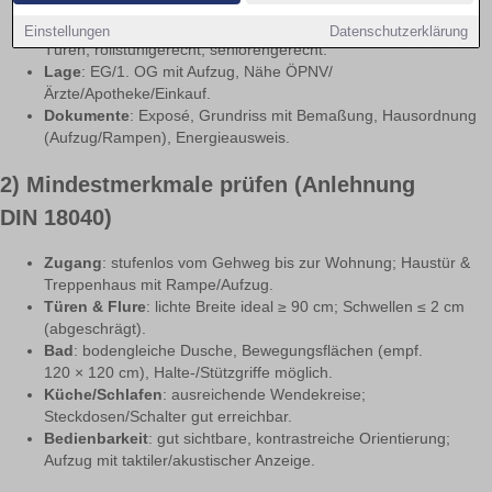
Zugang“, „bodengleiche Dusche“.
Keyword-Kombis
: barrierefrei + Aufzug, schwellenfrei, breite
Einstellungen
Datenschutzerklärung
Türen, rollstuhlgerecht, seniorengerecht.
Lage
: EG/1. OG mit Aufzug, Nähe ÖPNV/
Ärzte/Apotheke/Einkauf.
Dokumente
: Exposé, Grundriss mit Bemaßung, Hausordnung
(Aufzug/Rampen), Energieausweis.
2) Mindestmerkmale prüfen (Anlehnung
DIN 18040)
Zugang
: stufenlos vom Gehweg bis zur Wohnung; Haustür &
Treppenhaus mit Rampe/Aufzug.
Türen & Flure
: lichte Breite ideal ≥ 90 cm; Schwellen ≤ 2 cm
(abgeschrägt).
Bad
: bodengleiche Dusche, Bewegungsflächen (empf.
120 × 120 cm), Halte-/Stützgriffe möglich.
Küche/Schlafen
: ausreichende Wendekreise;
Steckdosen/Schalter gut erreichbar.
Bedienbarkeit
: gut sichtbare, kontrastreiche Orientierung;
Aufzug mit taktiler/akustischer Anzeige.